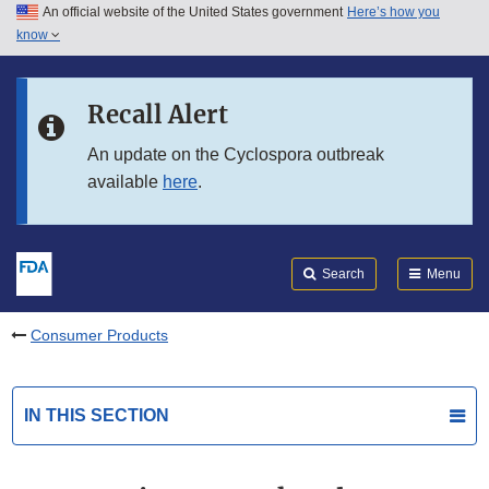
An official website of the United States government
Here’s how you
Skip to main content
know
Search
Submit
FDA
Skip to FDA Search
Recall Alert
Skip to in this section menu
An update on the Cyclospora outbreak
available
here
.
Skip to footer links
Search
Menu
Consumer Products
IN THIS SECTION