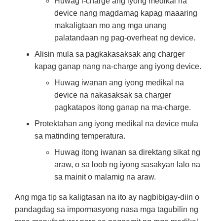
Huwag i-charge ang iyong medikal na
device nang magdamag kapag maaaring
makaligtaan mo ang mga unang
palatandaan ng pag-overheat ng device.
Alisin mula sa pagkakasaksak ang charger
kapag ganap nang na-charge ang iyong device.
Huwag iwanan ang iyong medikal na
device na nakasaksak sa charger
pagkatapos itong ganap na ma-charge.
Protektahan ang iyong medikal na device mula
sa matinding temperatura.
Huwag itong iwanan sa direktang sikat ng
araw, o sa loob ng iyong sasakyan lalo na
sa mainit o malamig na araw.
Ang mga tip sa kaligtasan na ito ay nagbibigay-diin o
pandagdag sa impormasyong nasa mga tagubilin ng