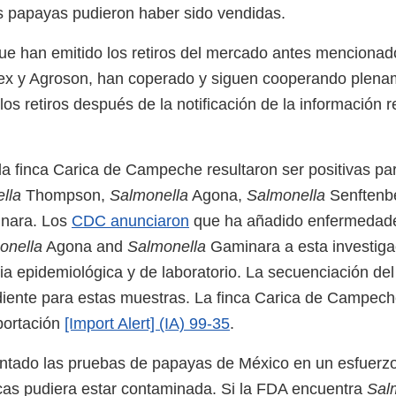
s papayas pudieron haber sido vendidas.
e han emitido los retiros del mercado antes menciona
ex y Agroson, han coperado y siguen cooperando plena
los retiros después de la notificación de la información r
a finca Carica de Campeche resultaron ser positivas pa
lla
Thompson,
Salmonella
Agona,
Salmonella
Senftenbe
nara. Los
CDC anunciaron
que ha añadido enfermedad
onella
Agona and
Salmonella
Gaminara a esta investigac
ia epidemiológica y de laboratorio. La secuenciación d
iente para estas muestras. La finca Carica de Campech
mportación
[Import Alert] (IA) 99-35
.
ado las pruebas de papayas de México en un esfuerzo p
incas pudiera estar contaminada. Si la FDA encuentra
Sal