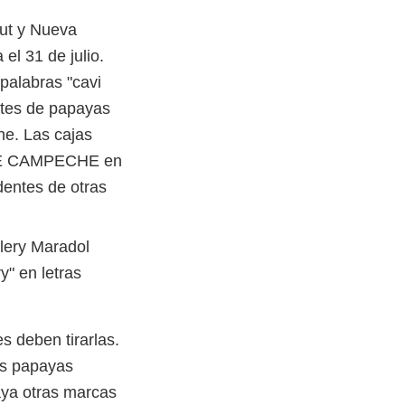
cut y Nueva
el 31 de julio.
palabras "cavi
otes de papayas
he. Las cajas
 DE CAMPECHE en
dentes de otras
alery Maradol
y" en letras
 deben tirarlas.
las papayas
aya otras marcas