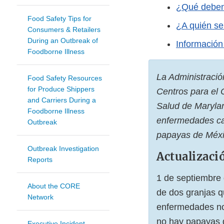
¿Qué deben
Food Safety Tips for
¿A quién se
Consumers & Retailers
During an Outbreak of
Información
Foodborne Illness
La Administració
Food Safety Resources
for Produce Shippers
Centros para el
and Carriers During a
Salud de Marylan
Foodborne Illness
enfermedades ca
Outbreak
papayas de Méxi
Outbreak Investigation
Actualizaci
Reports
1 de septiembre 
About the CORE
de dos granjas q
Network
enfermedades no 
no hay papayas d
Executive Incident