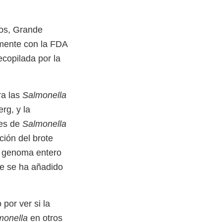
dos, Grande
mente con la FDA
ecopilada por la
ra las
Salmonella
rg, y la
es de
Salmonella
ión del brote
el genoma entero
e se ha añadido
or ver si la
monella
en otros