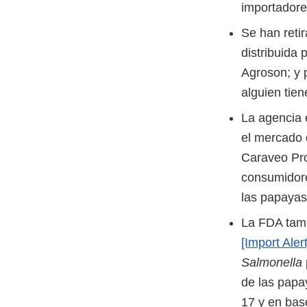
importadore
Se han reti
distribuida
Agroson; y
alguien tie
La agencia 
el mercado 
Caraveo Pro
consumidore
las papayas
La FDA tamb
[Import Aler
Salmonella
de las papa
17 y en bas