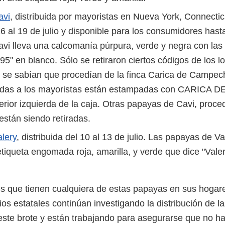
avi
, distribuida por mayoristas en Nueva York, Connecti
6 al 19 de julio y disponible para los consumidores hasta 
vi lleva una calcomanía púrpura, verde y negra con las 
" en blanco. Sólo se retiraron ciertos códigos de los l
 se sabían que procedían de la finca Carica de Campec
adas a los mayoristas están estampadas con CARICA
erior izquierda de la caja. Otras papayas de Cavi, proce
están siendo retiradas.
alery
, distribuida del 10 al 13 de julio. Las papayas de V
tiqueta engomada roja, amarilla, y verde que dice "Valer
 que tienen cualquiera de estas papayas en sus hogares
ios estatales continúan investigando la distribución de 
este brote y están trabajando para asegurarse que no h