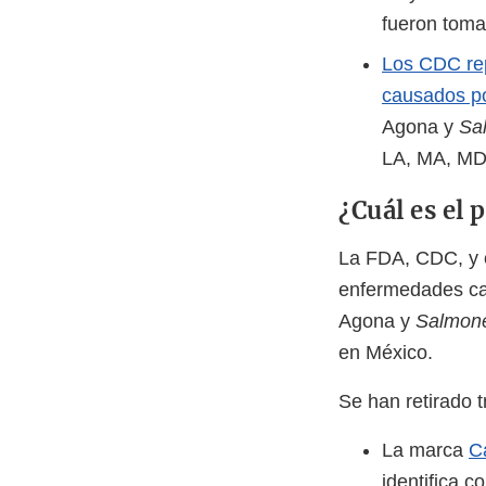
fueron toma
Los CDC rep
causados po
Agona y
Sa
LA, MA, MD,
¿Cuál es el 
La FDA, CDC, y o
enfermedades c
Agona y
Salmone
en México.
Se han retirado 
La marca
C
identifica c