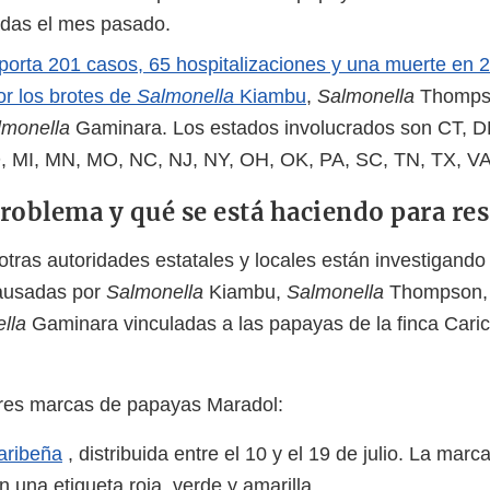
das el mes pasado.
orta 201 casos, 65 hospitalizaciones y una muerte en 
r los brotes de
Salmonella
Kiambu
,
Salmonella
Thomps
lmonella
Gaminara. Los estados involucrados son CT, DE,
 MI, MN, MO, NC, NJ, NY, OH, OK, PA, SC, TN, TX, VA
problema y qué se está haciendo para re
tras autoridades estatales y locales están investigando 
ausadas por
Salmonella
Kiambu,
Salmonella
Thompson
lla
Gaminara vinculadas a las papayas de la finca Car
tres marcas de papayas Maradol:
aribeña
, distribuida entre el 10 y el 19 de julio. La mar
on una etiqueta roja, verde y amarilla.