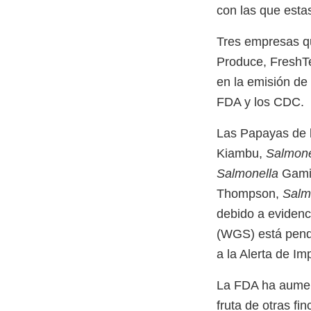
con las que esta
Tres empresas qu
Produce, FreshT
en la emisión de 
FDA y los CDC.
Las Papayas de l
Kiambu,
Salmone
Salmonella
Gami
Thompson,
Salm
debido a evidenc
(WGS) está pend
a la Alerta de I
La FDA ha aument
fruta de otras f