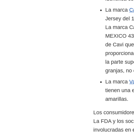
La marca
C
Jersey del 1
La marca Ca
MEXICO 4395
de Cavi que
proporcion
la parte sup
granjas, no 
La marca
V
tienen una e
amarillas.
Los consumidores
La FDA y los soc
involucradas en 