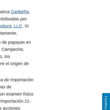
 marca
Caribeña
,
stribuidas por
Produce, LLC
. Si
atamente.
s de papayas en
de Campeche,
o, los
e el origen de
ta de Importación
pas de
sin examen físico
Feedback
 Importación 21-
as acciones