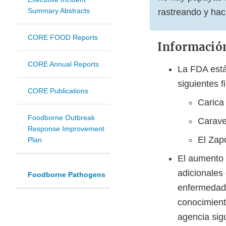
Summary Abstracts
rastreando y hac
CORE FOOD Reports
Informació
CORE Annual Reports
La FDA está
siguientes 
CORE Publications
Carica
Foodborne Outbreak
Carave
Response Improvement
El Zap
Plan
El aumento 
adicionales
Foodborne Pathogens
enfermedade
conocimient
agencia sig