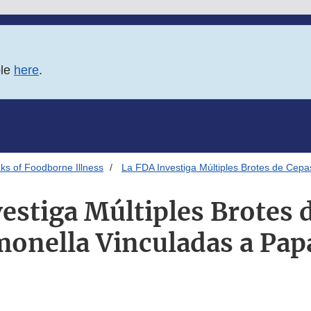
ble
here
.
ks of Foodborne Illness
La FDA Investiga Múltiples Brotes de Cep
estiga Múltiples Brotes 
monella Vinculadas a Pap