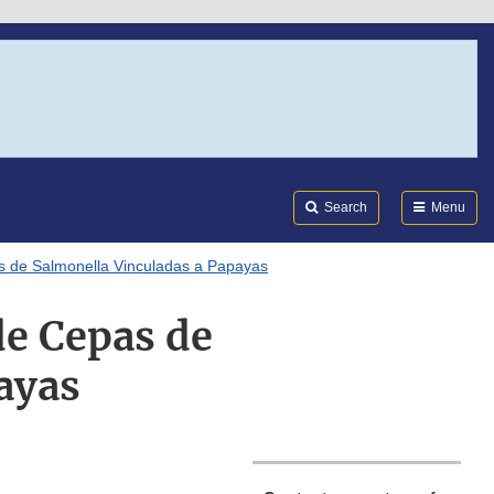
Search
Submi
FDA
Search
Menu
as de Salmonella Vinculadas a Papayas
de Cepas de
ayas