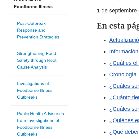
Foodborne Illness
1 de septiembre
Post-Outbreak
En esta pá
Response and
Prevention Strategies
Actualizaci
Información
Strengthening Food
Safety through Root
¿Cuál es el
Cause Analysis
Cronología
Investigations of
¿Cuáles son
Foodborne Illness
¿Cuánto tie
Outbreaks
¿Cuáles son
Public Health Advisories
¿Quiénes es
from Investigations of
Foodborne Illness
¿Qué deben 
Outbreaks