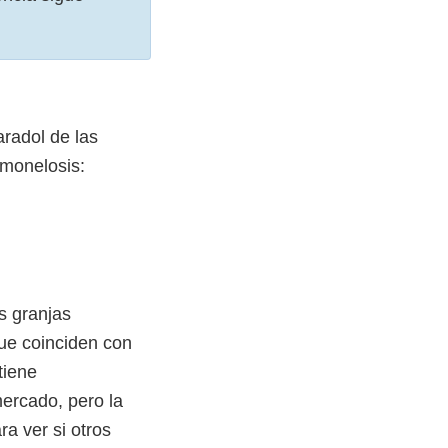
radol de las
lmonelosis:
s granjas
que coinciden con
tiene
ercado, pero la
a ver si otros