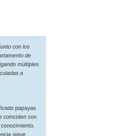
unto con los
partamento de
igando múltiples
culadas a
ificado papayas
e coinciden con
 conocimiento,
encia sigue