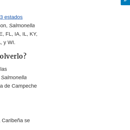
23 estados
on,
Salmonella
 FL, IA, IL, KY,
, y WI.
solverlo?
las
,
Salmonella
ica de Campeche
ca Caribeña se