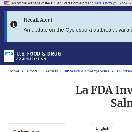
An official website of the United States government
Here’s how you know
Skip to main content
Recall Alert
Skip to FDA Search
An update on the Cyclospora outbreak availa
Skip to in this section menu
Skip to footer links
Home
Food
Recalls, Outbreaks & Emergencies
Outbrea
La FDA Inv
Sal
English
Outbreaks of