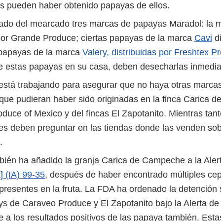
s pueden haber obtenido papayas de ellos.
rado del mearcado tres marcas de papayas Maradol: la
 por Grande Produce; ciertas papayas de la marca
Cavi
di
 papayas de la marca
Valery, distribuidas por Freshtex 
ne estas papayas en su casa, deben desecharlas inmedi
está trabajando para asegurar que no haya otras marca
que pudieran haber sido originadas en la finca Carica 
duce of Mexico y del fincas El Zapotanito. Mientras tant
s deben preguntar en las tiendas donde las venden sobr
.
ién ha añadido la granja Carica de Campeche a la Aler
t] (IA) 99-35
, después de haber encontrado múltiples ce
presentes en la fruta. La FDA ha ordenado la detención 
ys de Caraveo Produce y El Zapotanito bajo la Alerta de
e a los resultados positivos de las papaya también. Est