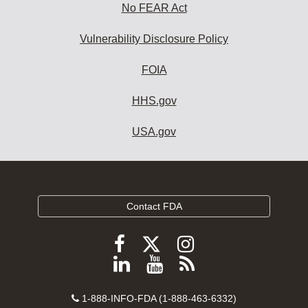
No FEAR Act
Vulnerability Disclosure Policy
FOIA
HHS.gov
USA.gov
Contact FDA
Follow
Follow
Follow
FDA
FDA
FDA
Follow
View
Subscribe
on
on
on
FDA
FDA
to
X
Facebook
Instagram
Contact
on
videos
FDA
1-888-INFO-FDA (1-888-463-6332)