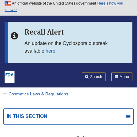
An official website of the United States government
Here’s how you
Skip to main content
know
Search
Submit
FDA
Skip to FDA Search
Recall Alert
Skip to in this section menu
An update on the Cyclospora outbreak
available
here
.
Skip to footer links
Search
Menu
Cosmetics Laws & Regulations
IN THIS SECTION