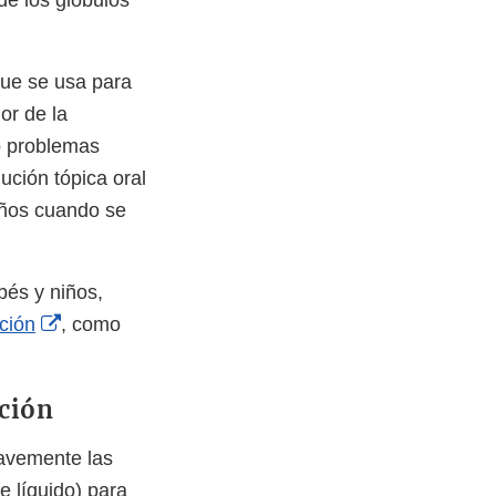
de los glóbulos
que se usa para
or de la
o problemas
ución tópica oral
eños cuando se
és y niños,
External
ición
, como
Link
Disclaimer
ición
uavemente las
e líquido) para