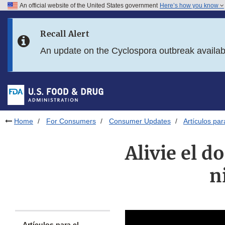
An official website of the United States government
Here’s how you know
Skip to main content
Recall Alert
Skip to FDA Search
An update on the Cyclospora outbreak availa
Skip to in this section menu
Skip to footer links
Home
For Consumers
Consumer Updates
Artículos pa
Alivie el d
n
Artículos para el