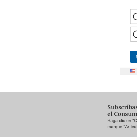
Subscríbas
el Consum
Haga clic en "
marque "Artícu