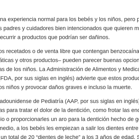
una experiencia normal para los bebés y los niños, pero 
 padres y cuidadores bien intencionados que quieren mit
recurrir a productos que podrían ser dañinos.
 recetados o de venta libre que contengan benzocaína 
ticas y otros productos– pueden parecer buenas opcione
ías de los niños. La Administración de Alimentos y Medi
FDA, por sus siglas en inglés) advierte que estos produ
los niños y provocar daños graves e incluso la muerte.
dounidense de Pediatría (AAP, por sus siglas en inglé
as para tratar el dolor de la dentición, como frotar las e
io o proporcionarles un aro para la dentición hecho de 
edio, a los bebés les empiezan a salir los dientes entre
un total de 20 “dientes de leche” a los 3 años de edad. 