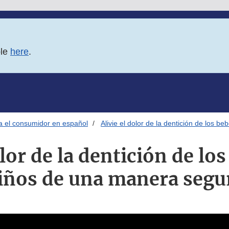
ble
here
.
ra el consumidor en español
Alivie el dolor de la dentición de los 
olor de la dentición de los
iños de una manera segu