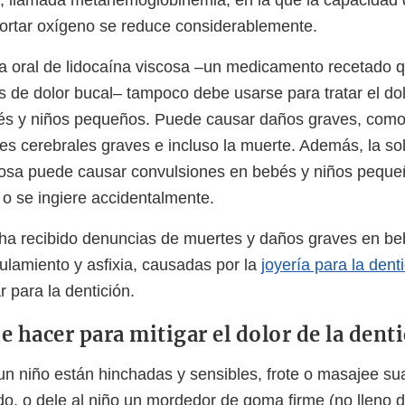
, llamada metahemoglobinemia, en la que la capacidad 
portar oxígeno se reduce considerablemente.
ca oral de lidocaína viscosa –un medicamento recetado 
pos de dolor bucal– tampoco debe usarse para tratar el dol
bés y niños pequeños. Puede causar daños graves, com
es cerebrales graves e incluso la muerte. Además, la sol
scosa puede causar convulsiones en bebés y niños pequ
 o se ingiere accidentalmente.
a recibido denuncias de muertes y daños graves en beb
gulamiento y asfixia, causadas por la
joyería para la dent
 para la dentición.
 hacer para mitigar el dolor de la dent
 un niño están hinchadas y sensibles, frote o masajee s
do, o dele al niño un mordedor de goma firme (no lleno d