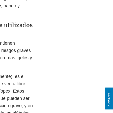
ve, babeo y
a utilizados
ontienen
 riesgos graves
 cremas, geles y
ente), es el
e venta libre,
Topex. Estos
Feedback
rque pueden ser
ción grave, y en