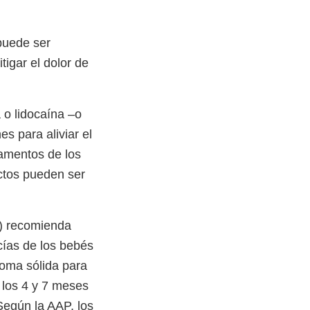
puede ser
igar el dolor de
o lidocaína –o
s para aliviar el
camentos de los
ctos pueden ser
s) recomienda
ncías de los bebés
goma sólida para
 los 4 y 7 meses
Según la AAP, los