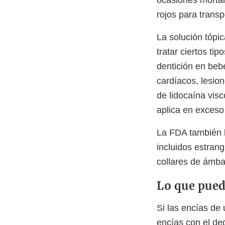
ocasiones mortal
rojos para trans
La solución tópi
tratar ciertos ti
dentición en be
cardíacos, lesion
de lidocaína vi
aplica en exceso
La FDA también h
incluidos estran
collares de ámbar
Lo que puede
Si las encías de
encías con el de