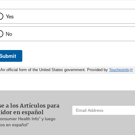
Yes
No
Submit
An official form of the United States government. Provided by
Touchpoints
e a los Artículos para
Enter
idor en español
your
Consumer Health Info" y luego
email
los en español"
address
to