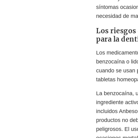
síntomas ocasiona
necesidad de mas
Los riesgos 
para la dent
Los medicamentos
benzocaína o lid
cuando se usan pa
tabletas homeopá
La benzocaína, u
ingrediente activ
incluidos Anbeso
productos no deb
peligrosos. El u