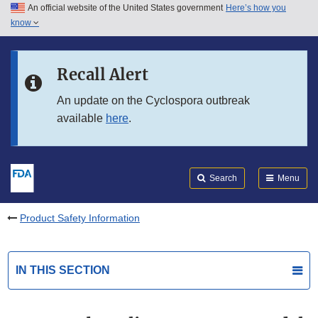
An official website of the United States government
Here’s how you
Skip to main content
know
Search
Submit
FDA
Skip to FDA Search
Recall Alert
Skip to in this section menu
An update on the Cyclospora outbreak
available
here
.
Skip to footer links
Search
Menu
Product Safety Information
IN THIS SECTION