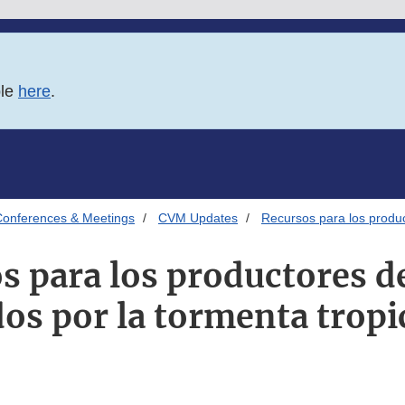
ble
here
.
onferences & Meetings
CVM Updates
Recursos para los product
s para los productores de
os por la tormenta tropi