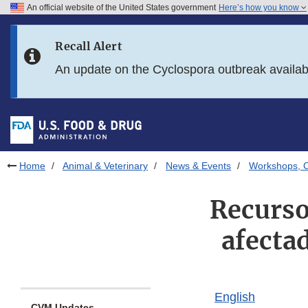
An official website of the United States government
Here’s how you know
Skip to main content
Recall Alert
Skip to FDA Search
An update on the Cyclospora outbreak availa
Skip to in this section menu
Skip to footer links
Home
Animal & Veterinary
News & Events
Workshops, C
Recurso
afectad
English
CVM Updates