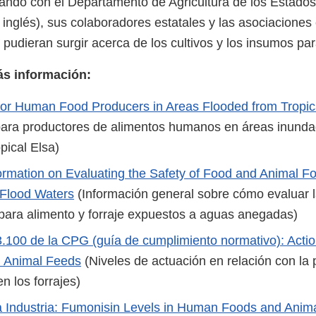
jando con el Departamento de Agricultura de los Estad
 inglés), sus colaboradores estatales y las asociaciones
udieran surgir acerca de los cultivos y los insumos para
ás información:
or Human Food Producers in Areas Flooded from Tropic
ara productores de alimentos humanos en áreas inunda
pical Elsa)
ormation on Evaluating the Safety of Food and Animal F
 Flood Waters
(Información general sobre cómo evaluar l
s para alimento y forraje expuestos a aguas anegadas)
.100 de la CPG (guía de cumplimiento normativo): Actio
in Animal Feeds
(Niveles de actuación en relación con la
en los forrajes)
a Industria: Fumonisin Levels in Human Foods and Anim