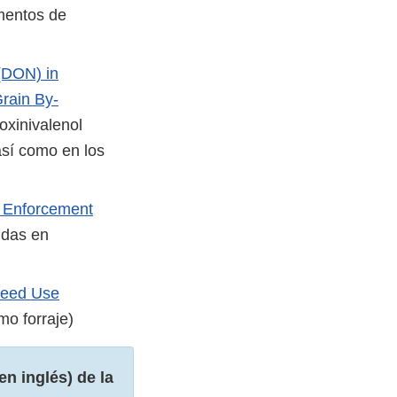
imentos de
 (DON) in
rain By-
oxinivalenol
sí como en los
- Enforcement
cidas en
Feed Use
mo forraje)
en inglés) de la