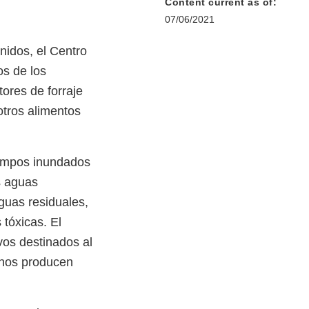
Content current as of:
07/06/2021
nidos, el Centro
os de los
ores de forraje
otros alimentos
campos inundados
s aguas
guas residuales,
tóxicas. El
vos destinados al
ohos producen