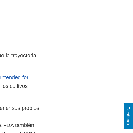
e la trayectoria
Intended for
los cultivos
tener sus propios
Feedback
y
La FDA también