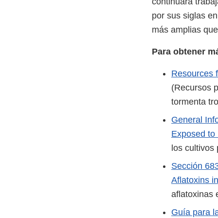
continuará traba
por sus siglas en
más amplias que p
Para obtener m
Resources f
(Recursos p
tormenta tro
General Inf
Exposed to
los cultivo
Sección 683
Aflatoxins 
aflatoxinas 
Guía para l