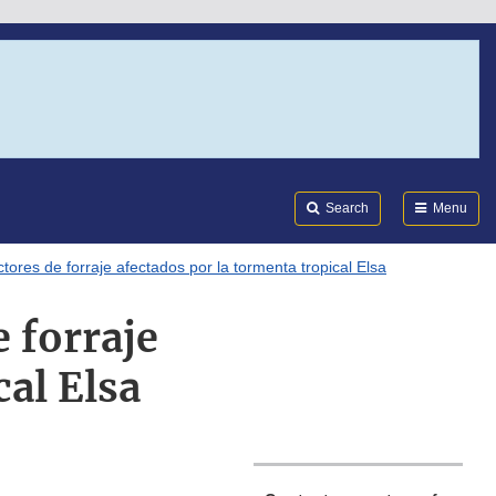
Search
Submi
FDA
Search
Menu
ores de forraje afectados por la tormenta tropical Elsa
 forraje
cal Elsa