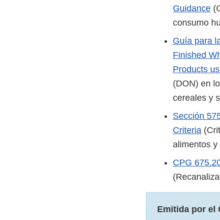
Guidance
(G
consumo hum
Guía para l
Finished Wh
Products us
(DON) en lo
cereales y 
Sección 575
Criteria
(Cri
alimentos y
CPG 675.200
(Recanaliza
Emitida por el 