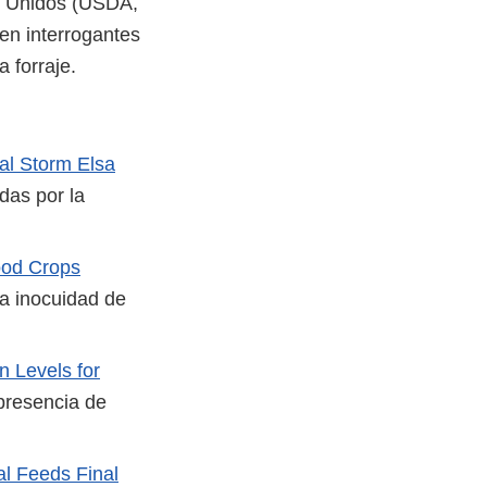
os Unidos (USDA,
 en interrogantes
 forraje.
al Storm Elsa
das por la
ood Crops
a inocuidad de
n Levels for
 presencia de
al Feeds Final