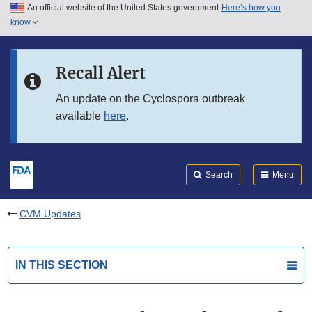
An official website of the United States government
Here’s how you
Skip to main content
know
Search
Submit
FDA
Skip to FDA Search
Recall Alert
Skip to in this section menu
An update on the Cyclospora outbreak
available
here
.
Skip to footer links
Search
Menu
CVM Updates
IN THIS SECTION