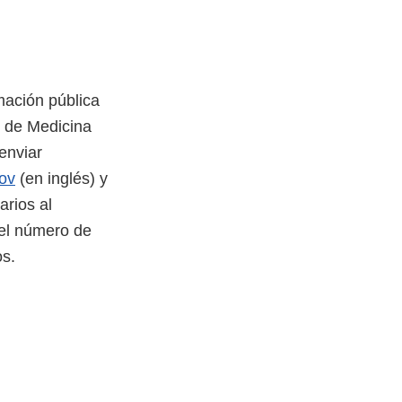
mación pública
o de Medicina
enviar
ov
(en inglés) y
rios al
r el número de
os.