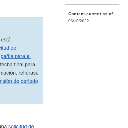
Content current as of:
06/10/2022
 está
citud de
pañía para el
 fecha final para
mación, refiérase
nsión de período
 una
solicitud de