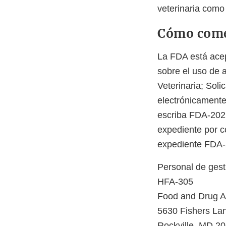
veterinaria com
Cómo come
La FDA está acep
sobre el uso de 
Veterinaria; Soli
electrónicamente
escriba FDA-2021
expediente por co
expediente FDA-
Personal de gest
HFA-305
Food and Drug Ad
5630 Fishers La
Rockville, MD 2