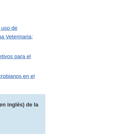
l uso de
a Veterinaria;
tivos para el
robianos en el
en inglés) de la