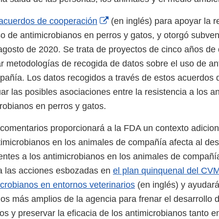
External
acuerdos de cooperación
(en inglés) para apoyar la r
Link
so de antimicrobianos en perros y gatos, y otorgó subve
Disclaimer
 agosto de 2020. Se trata de proyectos de cinco años de
iar metodologías de recogida de datos sobre el uso de a
añía. Los datos recogidos a través de estos acuerdos 
r las posibles asociaciones entre la resistencia a los a
crobianos en perros y gatos.
e comentarios proporcionará a la FDA un contexto adicio
timicrobianos en los animales de compañía afecta al des
entes a los antimicrobianos en los animales de compañía
a las acciones esbozadas en
el plan quinquenal del CVM
icrobianos en entornos veterinarios
(en inglés) y ayudará
os más amplios de la agencia para frenar el desarrollo d
os y preservar la eficacia de los antimicrobianos tanto e