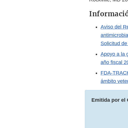
Informació
Aviso del Re
antimicrobi
Solicitud d
Apoyo a la g
año fiscal 2
FDA-TRACK: 
ámbito veter
Emitida por el 