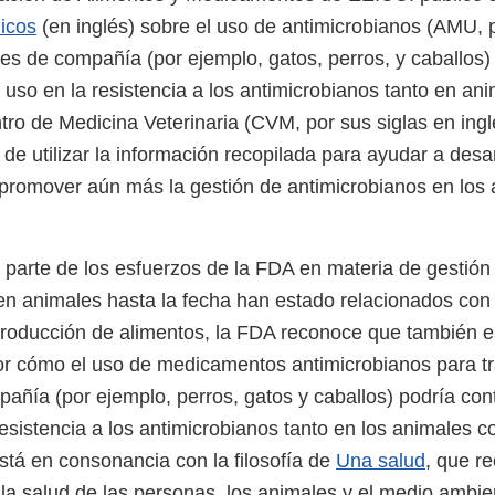
icos
(en inglés) sobre el uso de antimicrobianos (AMU, p
les de compañía (por ejemplo, gatos, perros, y caballos)
e uso en la resistencia a los antimicrobianos tanto en a
tro de Medicina Veterinaria (CVM, por sus siglas en ing
n de utilizar la información recopilada para ayudar a desar
 promover aún más la gestión de antimicrobianos en los
parte de los esfuerzos de la FDA en materia de gestión
en animales hasta la fecha han estado relacionados con
producción de alimentos, la FDA reconoce que también e
 cómo el uso de medicamentos antimicrobianos para tra
ñía (por ejemplo, perros, gatos y caballos) podría contr
resistencia a los antimicrobianos tanto en los animales 
stá en consonancia con la filosofía de
Una salud
, que r
 la salud de las personas, los animales y el medio ambie