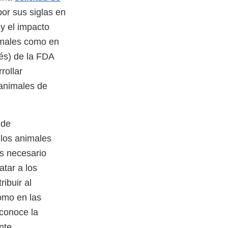
or sus siglas en
 y el impacto
nimales como en
lés) de la FDA
rollar
 animales de
 de
 los animales
s necesario
tar a los
ibuir al
como en las
econoce la
nte.