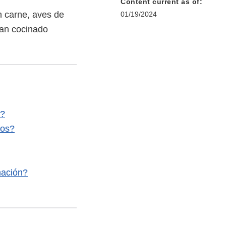
Content current as of:
n carne, aves de
01/19/2024
han cocinado
s?
tos?
mación?