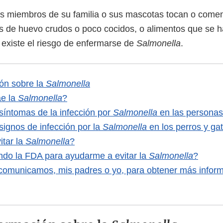
s miembros de su familia o sus mascotas tocan o come
os de huevo crudos o poco cocidos, o alimentos que se 
 existe el riesgo de enfermarse de
Salmonella
.
ón sobre la
Salmonella
e la
Salmonella
?
síntomas de la infección por
Salmonella
en las persona
signos de infección por la
Salmonella
en los perros y ga
tar la
Salmonella
?
ndo la FDA para ayudarme a evitar la
Salmonella
?
comunicamos, mis padres o yo, para obtener más infor