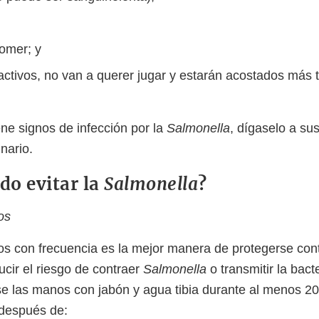
omer; y
ctivos, no van a querer jugar y estarán acostados más 
ene signos de infección por la
Salmonella
, dígaselo a su
inario.
o evitar la
Salmonella
?
os
s con frecuencia es la mejor manera de protegerse cont
ucir el riesgo de contraer
Salmonella
o transmitir la bact
e las manos con jabón y agua tibia durante al menos 2
después de: