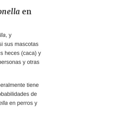
onella
en
lla
, y
 si sus mascotas
s heces (caca) y
 personas y otras
neralmente tiene
obabilidades de
ella
en perros y