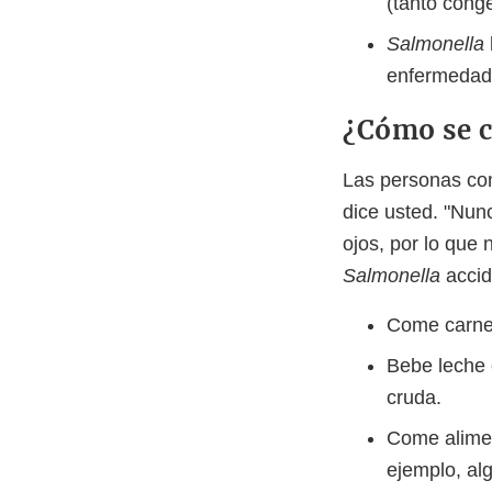
(tanto conge
Salmonella
enfermedade
¿Cómo se c
Las personas co
dice usted. "Nun
ojos, por lo que
Salmonella
acci
Come carne 
Bebe leche 
cruda.
Come alimen
ejemplo, al