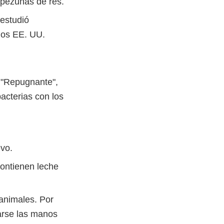
 pezuñas de res.
 estudió
los EE. UU.
. "Repugnante",
acterias con los
vo.
ontienen leche
animales. Por
varse las manos