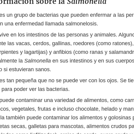
ormación sobre la
Salmonella
es un grupo de bacterias que pueden enfermar a las pe
n una enfermedad llamada salmonelosis.
vive en los intestinos de las personas y animales. Algun
te las vacas, cerdos, gallinas, roedores (como ratones),
erpientes y lagartijas) y anfibios (como ranas y salaman
ralmente la
Salmonella
en sus intestinos y en sus cuerpos
 si estuvieran sanos.
es tan pequeña que no se puede ver con los ojos. Se ti
 para poder ver las bacterias.
puede contaminar una variedad de alimentos, como car
cos, vegetales, frutas e incluso chocolate, helado y man
la también puede contaminar los alimentos y golosinas
tas secas, galletas para mascotas, alimentos crudos p