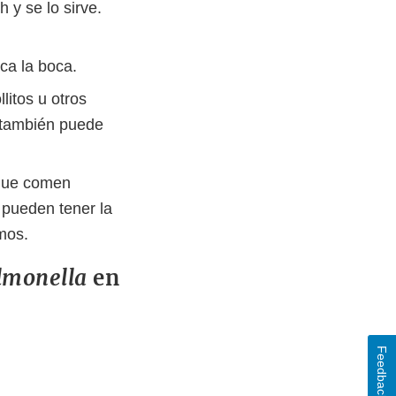
 y se lo sirve.
ca la boca.
litos u otros
 también puede
 que comen
a
pueden tener la
mos.
lmonella
en
Feedback