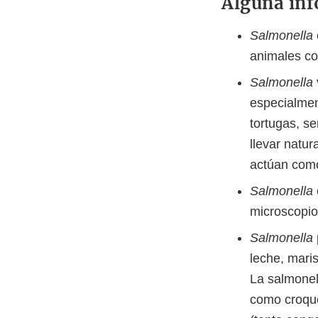
Alguna inf
Salmonella
animales co
Salmonella
especialmen
tortugas, s
llevar natu
actúan como
Salmonella
microscopio
Salmonella
leche, maris
La salmonel
como croque