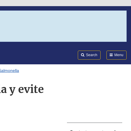
Search
Submi
FDA
Search
Menu
 Salmonella
a y evite