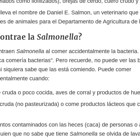
lados como liofilizados), orejas de cerdo, cuero crudo y
lleva el nombre de Daniel E. Salmon, un veterinario que
s de animales para el Departamento de Agricultura de 
ontrae la
Salmonella
?
ntraen
Salmonella
al comer accidentalmente la bacteria
ca comería bacterias". Pero recuerde, no puede ver las b
 ni siquiera sabe que las está comiendo. Puede comer
dentalmente cuando:
cruda o poco cocida, aves de corral y productos de hue
cruda (no pasteurizada) o come productos lácteos que c
tos contaminados con las heces (caca) de personas o 
guien que no sabe que tiene
Salmonella
se olvida de la