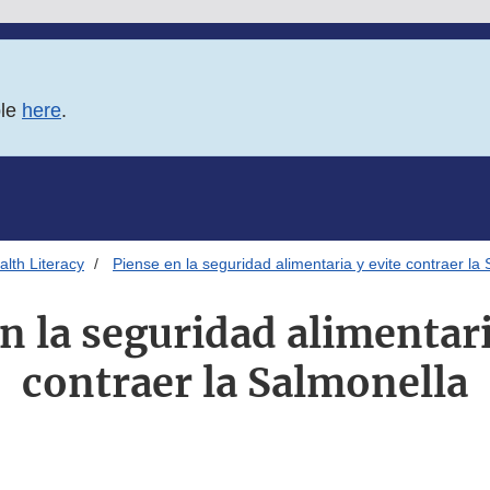
ble
here
.
lth Literacy
Piense en la seguridad alimentaria y evite contraer la
n la seguridad alimentari
contraer la Salmonella