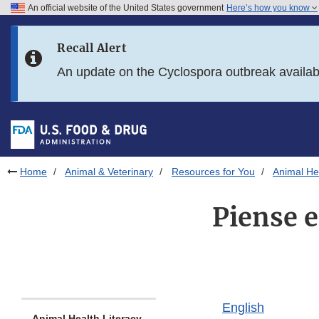
An official website of the United States government
Here’s how you know
Skip to main content
Recall Alert
Skip to FDA Search
An update on the Cyclospora outbreak availa
Skip to in this section menu
Skip to footer links
Home
Animal & Veterinary
Resources for You
Animal Hea
Piense e
English
Animal Health Literacy