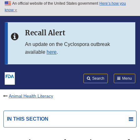
An official website of the United States government
Here’s how you
Skip to main content
know
Search
Submit
FDA
Skip to FDA Search
Recall Alert
Skip to in this section menu
An update on the Cyclospora outbreak
available
here
.
Skip to footer links
Search
Menu
Animal Health Literacy
IN THIS SECTION