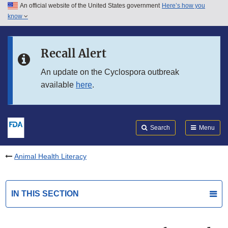
An official website of the United States government
Here’s how you
Skip to main content
know
Search
Submit
FDA
Skip to FDA Search
Recall Alert
Skip to in this section menu
An update on the Cyclospora outbreak
available
here
.
Skip to footer links
Search
Menu
Animal Health Literacy
IN THIS SECTION