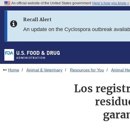
An official website of the United States government
Here’s how you know
Skip to main content
Recall Alert
Skip to FDA Search
An update on the Cyclospora outbreak availa
Skip to in this section menu
Skip to footer links
Home
Animal & Veterinary
Resources for You
Animal Hea
Los regist
residu
garan