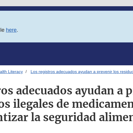
ble
here
.
lth Literacy
Los registros adecuados ayudan a prevenir los residuo
ros adecuados ayudan a p
os ilegales de medicamen
tizar la seguridad alime