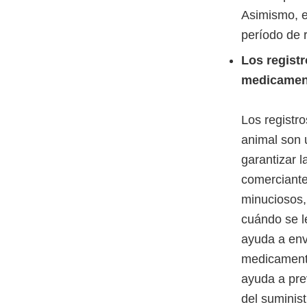
Asimismo, e
período de r
Los regist
medicament
Los registr
animal son 
garantizar l
comerciante
minuciosos,
cuándo se le
ayuda a env
medicamento
ayuda a pre
del suminis