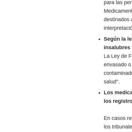
para las pe
Medicamento
destinados 
interpretaci
Según la l
insalubres
La Ley de F
envasado o 
contaminado
salud".
Los medica
los regist
En casos re
los tribuna