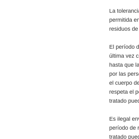
La toleranc
permitida en
residuos de
El período d
última vez 
hasta que l
por las per
el cuerpo de
respeta el p
tratado pue
Es ilegal e
período de r
tratado pue