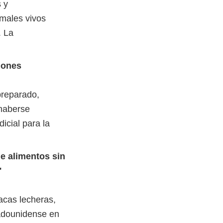
 y
imales vivos
. La
iones
preparado,
 haberse
icial para la
e alimentos sin
"
acas lecheras,
tadounidense en