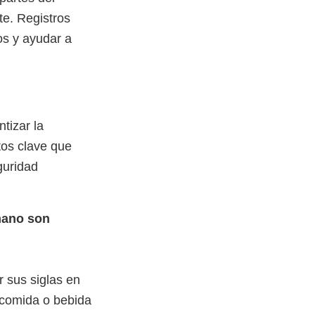
e. Registros
os y ayudar a
tizar la
tos clave que
guridad
mano son
 sus siglas en
o comida o bebida