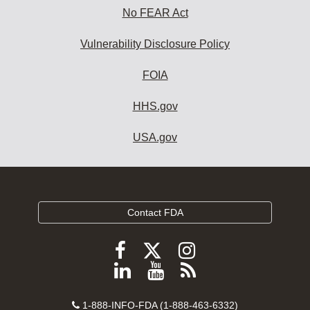
No FEAR Act
Vulnerability Disclosure Policy
FOIA
HHS.gov
USA.gov
Contact FDA
Follow
Follow
Follow
FDA
FDA
FDA
Follow
View
Subscribe
on
on
on
FDA
FDA
to
X
Facebook
Instagram
Contact
on
videos
FDA
1-888-INFO-FDA (1-888-463-6332)