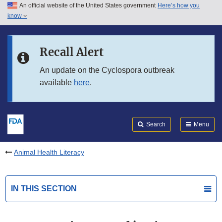
An official website of the United States government
Here’s how you
Skip to main content
know
Search
Submit
FDA
Skip to FDA Search
Recall Alert
Skip to in this section menu
An update on the Cyclospora outbreak
available
here
.
Skip to footer links
Search
Menu
Animal Health Literacy
IN THIS SECTION