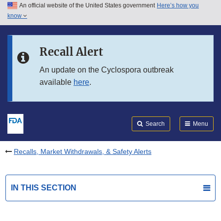
An official website of the United States government
Here’s how you
Skip to main content
know
Search
Submit
FDA
Skip to FDA Search
Recall Alert
Skip to in this section menu
An update on the Cyclospora outbreak
available
here
.
Skip to footer links
Search
Menu
Recalls, Market Withdrawals, & Safety Alerts
IN THIS SECTION