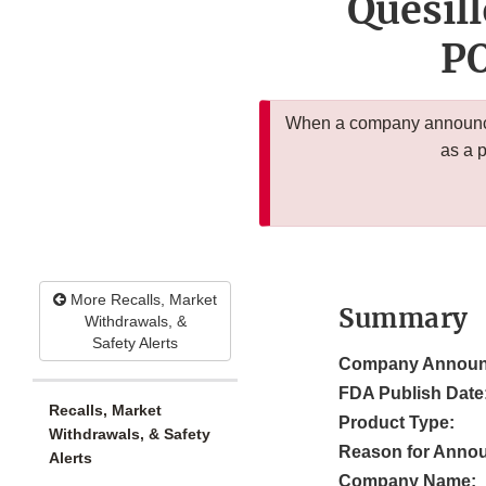
Quesil
P
When a company announces
as a 
More Recalls, Market
Summary
Withdrawals, &
Safety Alerts
Company Announ
FDA Publish Date
Recalls, Market
Product Type:
Withdrawals, & Safety
Reason for Anno
Alerts
Company Name: