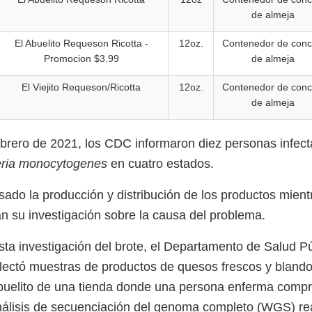
de almeja
El Abuelito Requeson Ricotta -
12oz.
Contenedor de con
Promocion $3.99
de almeja
El Viejito Requeson/Ricotta
12oz.
Contenedor de con
de almeja
ebrero de 2021, los CDC informaron diez personas infec
eria monocytogenes
en cuatro estados.
sado la producción y distribución de los productos mient
an su investigación sobre la causa del problema.
ta investigación del brote, el Departamento de Salud P
lectó muestras de productos de quesos frescos y blando
buelito de una tienda donde una persona enferma compr
análisis de secuenciación del genoma completo (WGS) rea