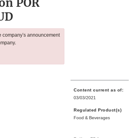
són POR
UD
 the company's announcement
company.
Content current as of:
03/03/2021
Regulated Product(s)
Food & Beverages