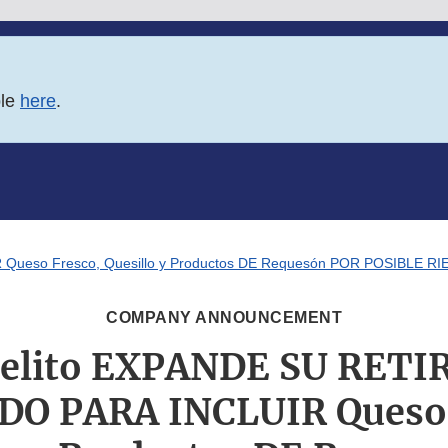
ble
here
.
Queso Fresco, Quesillo y Productos DE Requesón POR POSIBLE R
COMPANY ANNOUNCEMENT
uelito EXPANDE SU RETI
O PARA INCLUIR Queso 