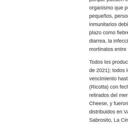
organismo que pu
pequeños, person
inmunitarios deb
plazo como fiebre
diarrea, la infec
mortinatos entre
Todos los produc
de 2021); todos 
vencimiento hast
(Ricotta) con fe
retirados del me
Cheese, y fueron
distribuidos en V
Sabrosito, La Ci