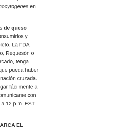
onocytogenes
en
os
de queso
onsumirlos y
pleto. La FDA
lo, Requesón o
ercado, tenga
e que pueda haber
inación cruzada.
agar fácilmente a
comunicarse con
. a 12 p.m. EST
MARCA EL