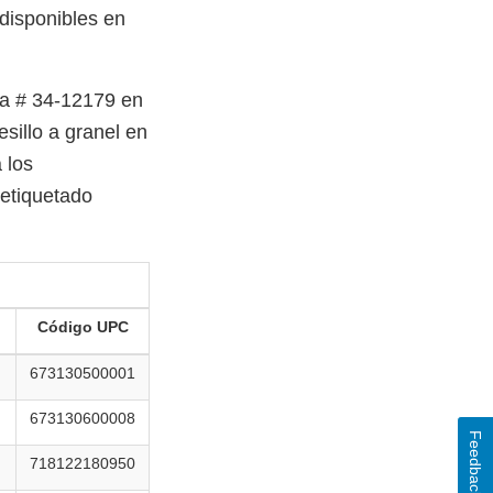
 disponibles en
ta # 34-12179 en
sillo a granel en
 los
etiquetado
Código UPC
673130500001
673130600008
Feedback
718122180950