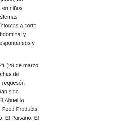
 en niños
istemas
íntomas a corto
abdominal y
 espontáneos y
821 (28 de marzo
echas de
e requesón
han sido
l Abuelito
e Food Products,
o, El Paisano, El