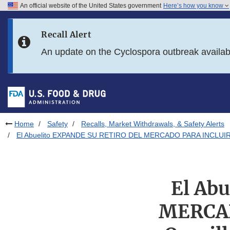
An official website of the United States government
Here’s how you know
Skip to main content
Recall Alert
Skip to FDA Search
An update on the Cyclospora outbreak availa
Skip to in this section menu
Skip to footer links
Home
Safety
Recalls, Market Withdrawals, & Safety Alerts
El Abuelito EXPANDE SU RETIRO DEL MERCADO PARA INCLUIR 
El Ab
MERCAD