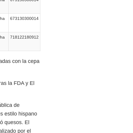
cha
673130300014
cha
718122180912
tadas con la cepa
ras la FDA y El
ública de
s estilo hispano
ó quesos. El
lizado por el