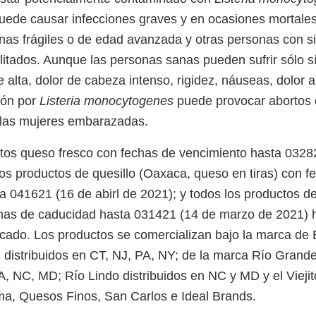
ede causar infecciones graves y en ocasiones mortales
as frágiles o de edad avanzada y otras personas con s
ilitados. Aunque las personas sanas pueden sufrir sólo s
 alta, dolor de cabeza intenso, rigidez, náuseas, dolor 
ción por
Listeria monocytogenes
puede provocar abortos
 las mujeres embarazadas.
tos queso fresco con fechas de vencimiento hasta 032
los productos de quesillo (Oaxaca, queso en tiras) con f
a 041621 (16 de abirl de 2021); y todos los productos d
chas de caducidad hasta 031421 (14 de marzo de 2021) 
rcado. Los productos se comercializan bajo la marca de E
 distribuidos en CT, NJ, PA, NY; de la marca Río Grand
A, NC, MD; Río Lindo distribuidos en NC y MD y el Viejit
ma, Quesos Finos, San Carlos e Ideal Brands.