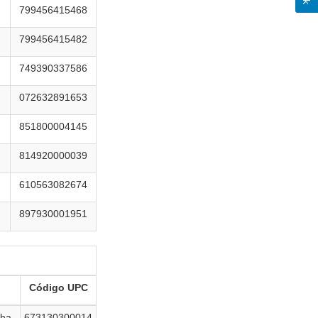
799456415468
799456415482
749390337586
072632891653
851800004145
814920000039
610563082674
897930001951
Código UPC
cha
673130300014