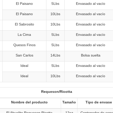
El Paisano
5Lbs
Envasado al vacío
El Paisano
10Lbs
Envasado al vacío
El Sabrosito
10Lbs
Envasado al vacío
La Cima
5Lbs
Envasado al vacío
Quesos Finos
5Lbs
Envasado al vacío
San Carlos
14Lbs
Bolsa suelta
Ideal
5Lbs
Envasado al vacío
Ideal
10Lbs
Envasado al vacío
Requeson/Ricotta
Nombre del producto
Tamaño
Tipo de envase
El Abuelito Requeson Ricotta
12oz
Contenedor de con