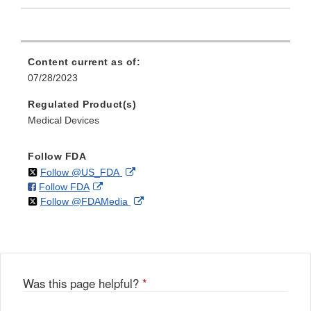
Content current as of:
07/28/2023
Regulated Product(s)
Medical Devices
Follow FDA
on
External
Follow @US_FDA
on
External
Follow FDA
X
Link
on
External
Follow @FDAMedia
Facebook
Link
Disclaimer
X
Link
Disclaimer
Disclaimer
Was this page helpful?
*