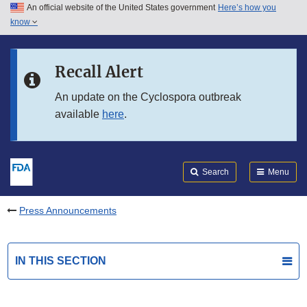
An official website of the United States government
Here’s how you
Skip to main content
know
Search
Submit
FDA
Skip to FDA Search
Recall Alert
Skip to in this section menu
An update on the Cyclospora outbreak
available
here
.
Skip to footer links
Search
Menu
Press Announcements
IN THIS SECTION