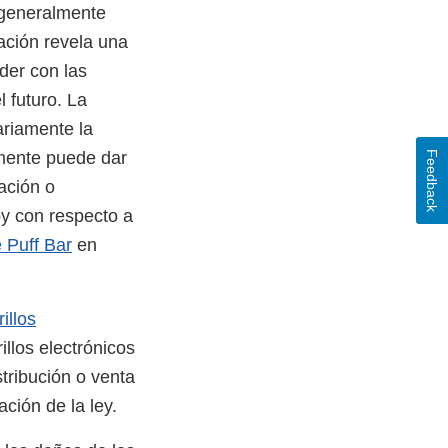
 generalmente
ación revela una
nder con las
l futuro. La
ariamente la
amente puede dar
Feedback
ación o
y con respecto a
 Puff Bar
en
illos
illos electrónicos
tribución o venta
ción de la ley.