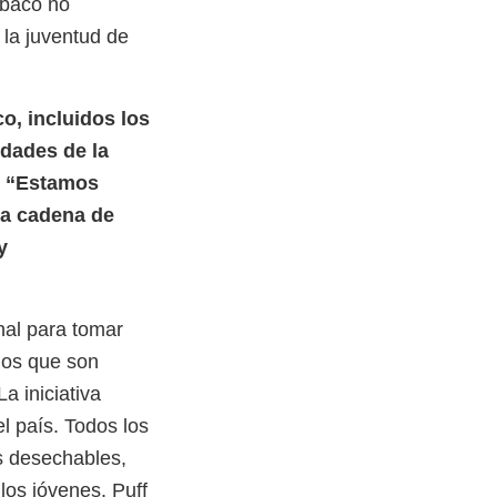
abaco no
 la juventud de
o, incluidos los
idades de la
D. “Estamos
la cadena de
y
nal para tomar
ados que son
a iniciativa
el país. Todos los
os desechables,
 los jóvenes. Puff