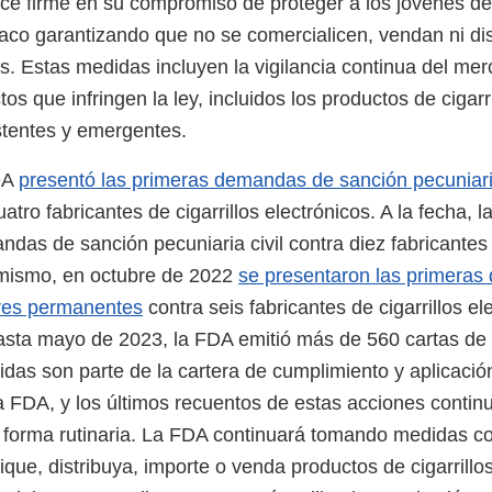
 firme en su compromiso de proteger a los jóvenes de 
aco garantizando que no se comercialicen, vendan ni di
es. Estas medidas incluyen la vigilancia continua del me
tos que infringen la ley, incluidos los productos de cigarr
stentes y emergentes.
DA
presentó las primeras demandas de sanción pecuniaria
atro fabricantes de cigarrillos electrónicos. A la fecha, 
as de sanción pecuniaria civil contra diez fabricantes d
imismo, en octubre de 2022
se presentaron las primera
res permanentes
contra seis fabricantes de cigarrillos e
sta mayo de 2023, la FDA emitió más de 560 cartas de 
das son parte de la cartera de cumplimiento y aplicación
 FDA, y los últimos recuentos de estas acciones contin
forma rutinaria. La FDA continuará tomando medidas co
que, distribuya, importe o venda productos de cigarrillo