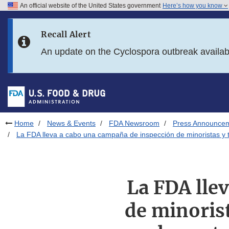
An official website of the United States government
Here’s how you know
Skip to main content
Recall Alert
Skip to FDA Search
An update on the Cyclospora outbreak availa
Skip to in this section menu
Skip to footer links
Home
News & Events
FDA Newsroom
Press Announce
La FDA lleva a cabo una campaña de inspección de minoristas y to
La FDA lle
de minoris