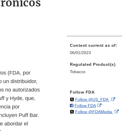
ctrónicos
Content current as of:
06/01/2023
Regulated Product(s)
Tobacco
dos (FDA, por
 un distribuidor,
os no autorizados
Follow FDA
uff y Hyde, que,
on
External
Follow @US_FDA
on
External
Follow FDA
X
Link
encia por
on
Extern
Follow @FDAMedia
Facebook
Link
Disclaim
ncluyen Puff Bar.
X
Link
Disclaimer
e abordar el
Discla