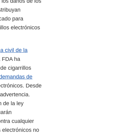
los daños de los
stribuyan
rcado para
illos electrónicos
 civil de la
la FDA ha
e cigarrillos
s demandas de
lectrónicos. Desde
advertencia.
 de la ley
uarán
ntra cualquier
s electrónicos no