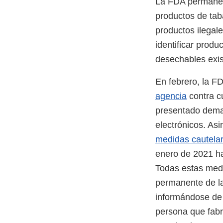
La FDA permanece
productos de tab
productos ilegal
identificar produc
desechables exi
En febrero, la F
agencia
contra cu
presentado demand
electrónicos. As
medidas cautela
enero de 2021 ha
Todas estas medi
permanente de la
informándose de 
persona que fabri