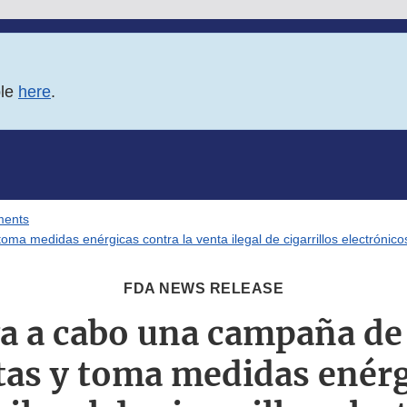
ble
here
.
ments
ma medidas enérgicas contra la venta ilegal de cigarrillos electrónic
FDA NEWS RELEASE
va a cabo una campaña de
tas y toma medidas enérg