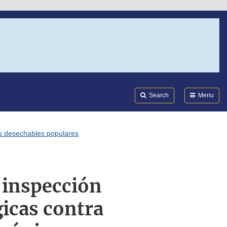
Search
Submi
FDA
Search
Menu
os desechables populares
 inspección
icas contra