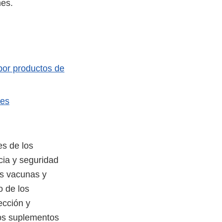
nes.
 por productos de
nes
s de los
cia y seguridad
as vacunas y
o de los
ección y
los suplementos