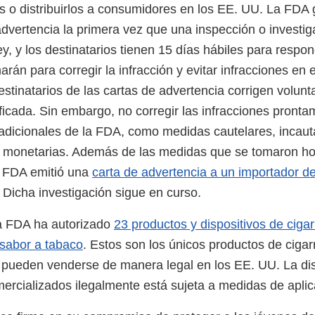
s o distribuirlos a consumidores en los EE. UU. La FDA
advertencia la primera vez que una inspección o investig
ley, y los destinatarios tienen 15 días hábiles para respo
án para corregir la infracción y evitar infracciones en e
stinatarios de las cartas de advertencia corrigen volunt
ificada. Sin embargo, no corregir las infracciones pront
adicionales de la FDA, como medidas cautelares, incaut
s monetarias. Además de las medidas que se tomaron ho
la FDA emitió una
carta de advertencia a un importador de
 Dicha investigación sigue en curso.
la FDA ha autorizado
23 productos y dispositivos de cigarr
 sabor a tabaco
. Estos son los únicos productos de cigarr
pueden venderse de manera legal en los EE. UU. La dis
ercializados ilegalmente está sujeta a medidas de aplica