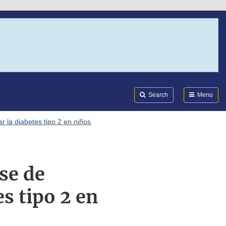
Search
Submi
FDA
Search
Menu
 la diabetes tipo 2 en niños
se de
s tipo 2 en