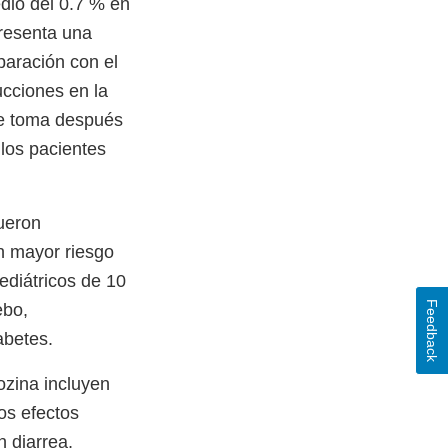
dio del 0.7 % en
presenta una
paración con el
ucciones en la
se toma después
los pacientes
ueron
n mayor riesgo
ediátricos de 10
Feedback
ebo,
abetes.
ozina incluyen
Los efectos
 diarrea,