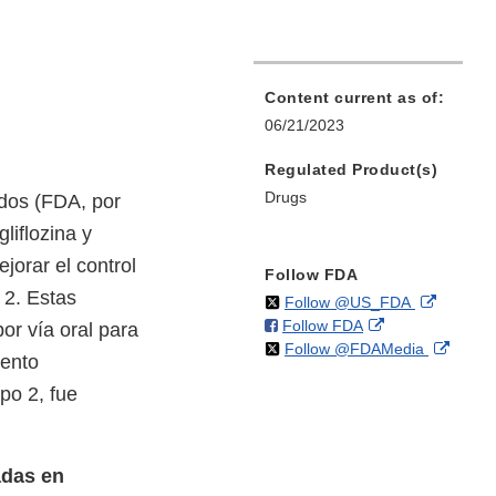
Content current as of:
06/21/2023
Regulated Product(s)
Drugs
dos (FDA, por
liflozina y
jorar el control
Follow FDA
 2. Estas
on
External
Follow @US_FDA
on
External
Follow FDA
X
Link
r vía oral para
on
Extern
Follow @FDAMedia
Facebook
Link
Disclaim
iento
X
Link
Disclaimer
ipo 2, fue
Discla
adas en