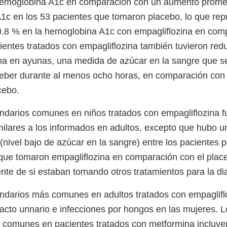
 hemoglobina A1c en comparación con un aumento prome
1c en los 53 pacientes que tomaron placebo, lo que re
0.8 % en la hemoglobina A1c con empagliflozina en com
ientes tratados con empagliflozina también tuvieron red
ma en ayunas, una medida de azúcar en la sangre que 
eber durante al menos ocho horas, en comparación con 
acebo.
ndarios comunes en niños tratados con empagliflozina f
ilares a los informados en adultos, excepto que hubo u
nivel bajo de azúcar en la sangre) entre los pacientes p
ue tomaron empagliflozina en comparación con el plac
te de si estaban tomando otros tratamientos para la di
ndarios más comunes en adultos tratados con empaglifl
racto urinario e infecciones por hongos en las mujeres. 
comunes en pacientes tratados con metformina incluyen