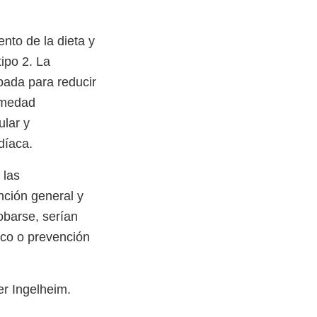
to de la dieta y
tipo 2. La
bada para reducir
ermedad
ular y
rdíaca.
 las
nción general y
obarse, serían
tico o prevención
er Ingelheim.