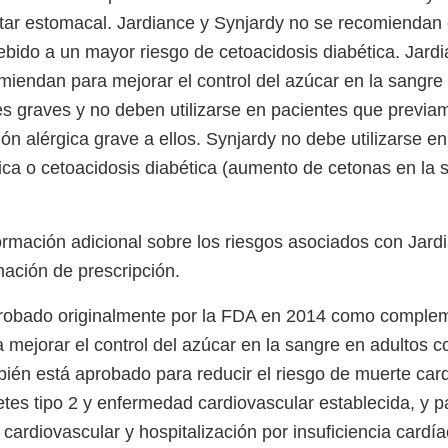
ar estomacal. Jardiance y Synjardy no se recomiendan 
debido a un mayor riesgo de cetoacidosis diabética. Jard
iendan para mejorar el control del azúcar en la sangre
s graves y no deben utilizarse en pacientes que previ
ón alérgica grave a ellos. Synjardy no debe utilizarse e
ica o cetoacidosis diabética (aumento de cetonas en la s
ormación adicional sobre los riesgos asociados con Jard
mación de prescripción.
robado originalmente por la FDA en 2014 como complem
ra mejorar el control del azúcar en la sangre en adultos c
bién está aprobado para reducir el riesgo de muerte car
tes tipo 2 y enfermedad cardiovascular establecida, y pa
cardiovascular y hospitalización por insuficiencia cardí