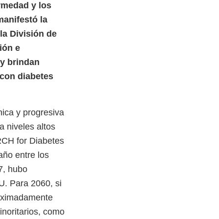
ermedad y los
anifestó la
la División de
ión e
y brindan
 con diabetes
nica y progresiva
a niveles altos
RCH for Diabetes
año entre los
7, hubo
U. Para 2060, si
roximadamente
inoritarios, como