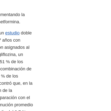
aumentando la
metformina.
 un
estudio
doble
7 años con
on asignados al
iflozina, un
 51 % de los
a combinación de
6 % de los
ontró que, en la
n de la
paración con el
minución promedio