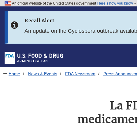
An official website of the United States government
Here’s how you know
Skip to main content
Recall Alert
Skip to FDA Search
An update on the Cyclospora outbreak availa
Skip to in this section menu
Skip to footer links
Home
News & Events
FDA Newsroom
Press Announce
La F
medicament