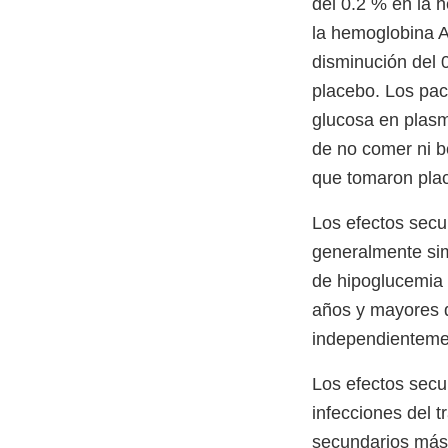
del 0.2 % en la
la hemoglobina A
disminución del 
placebo. Los pac
glucosa en plas
de no comer ni b
que tomaron pl
Los efectos secu
generalmente sim
de hipoglucemia (
años y mayores q
independientemen
Los efectos secu
infecciones del t
secundarios más 