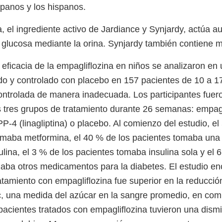
spanos y los hispanos.
a, el ingrediente activo de Jardiance y Synjardy, actúa 
a glucosa mediante la orina. Synjardy también contiene 
 eficacia de la empagliflozina en niños se analizaron en
ado y controlado con placebo en 157 pacientes de 10 a 1
controlada de manera inadecuada. Los participantes fuer
s tres grupos de tratamiento durante 26 semanas: empagl
PP-4 (linagliptina) o placebo. Al comienzo del estudio, el
omaba metformina, el 40 % de los pacientes tomaba un
lina, el 3 % de los pacientes tomaba insulina sola y el 
aba otros medicamentos para la diabetes. El estudio enc
atamiento con empagliflozina fue superior en la reducció
 una medida del azúcar en la sangre promedio, en com
pacientes tratados con empagliflozina tuvieron una dis