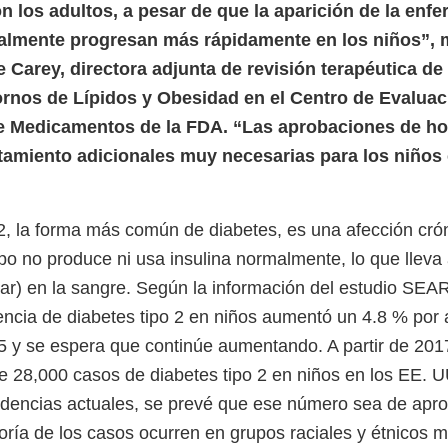
 los adultos, a pesar de que la aparición de la enf
almente progresan más rápidamente en los niños”, m
 Carey, directora adjunta de revisión terapéutica de 
ornos de Lípidos y Obesidad en el Centro de Evaluac
de Medicamentos de la FDA. “Las aprobaciones de ho
tamiento adicionales muy necesarias para los niños
 2, la forma más común de diabetes, es una afección cró
po no produce ni usa insulina normalmente, lo que lleva 
ar) en la sangre. Según la información del estudio SEA
dencia de diabetes tipo 2 en niños aumentó un 4.8 % por 
 y se espera que continúe aumentando. A partir de 201
28,000 casos de diabetes tipo 2 en niños en los EE. U
endencias actuales, se prevé que ese número sea de ap
ría de los casos ocurren en grupos raciales y étnicos m