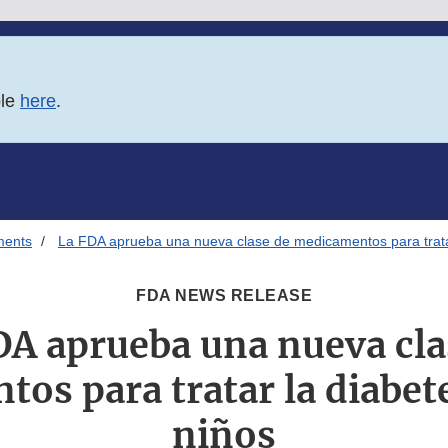
ble
here
.
ments
La FDA aprueba una nueva clase de medicamentos para tratar
FDA NEWS RELEASE
DA aprueba una nueva cla
os para tratar la diabete
niños