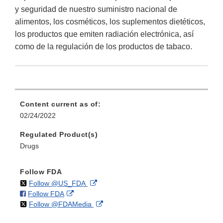
y seguridad de nuestro suministro nacional de
alimentos, los cosméticos, los suplementos dietéticos,
los productos que emiten radiación electrónica, así
como de la regulación de los productos de tabaco.
Content current as of:
02/24/2022
Regulated Product(s)
Drugs
Follow FDA
on
External
Follow @US_FDA
on
External
Follow FDA
X
Link
on
External
Follow @FDAMedia
Facebook
Link
Disclaimer
X
Link
Disclaimer