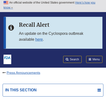
An official website of the United States government
Here’s how you
Skip to main content
know
Search
Submit
FDA
Skip to FDA Search
Recall Alert
Skip to in this section menu
An update on the Cyclospora outbreak
available
here
.
Skip to footer links
Search
Menu
Press Announcements
IN THIS SECTION