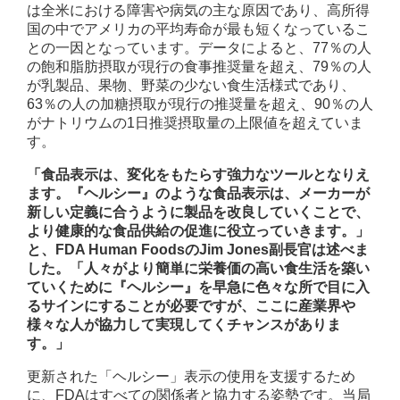
は全米における障害や病気の主な原因であり、高所得
国の中でアメリカの平均寿命が最も短くなっているこ
との一因となっています。データによると、
77
％の人
の飽和脂肪摂取が現行の食事推奨量を超え、
79
％の人
が乳製品、果物、野菜の少ない食生活様式であり、
63
％の人の加糖摂取が現行の推奨量を超え、
90
％の人
がナトリウムの
1
日推奨摂取量の上限値を超えていま
す。
「食品表示は、変化をもたらす強力なツールとなりえ
ます。『ヘルシー』のような食品表示は、メーカーが
新しい定義に合うように製品を改良していくことで、
より健康的な食品供給の促進に役立っていきます。」
と、
FDA Human Foods
の
Jim Jones
副長官は述べま
した。「人々がより簡単に栄養価の高い食生活を築い
ていくために『ヘルシー』を早急に色々な所で目に入
るサインにすることが必要ですが、ここに産業界や
様々な人が協力して実現してくチャンスがありま
す。」
更新された「ヘルシー」表示の使用を支援するため
に、
FDA
はすべての関係者と協力する姿勢です。当局