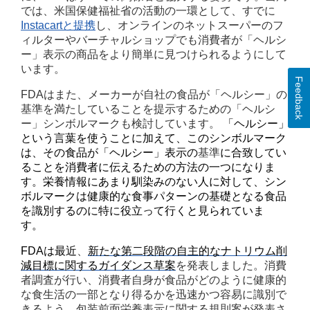
では、米国保健福祉省の活動の一環として、すでに
Instacart
と提携
し、オンラインのネットスーパーのフ
ィルターやバーチャルショップでも消費者が「ヘルシ
ー」表示の商品をより簡単に見つけられるようにして
います。
Feedback
FDA
はまた、メーカーが自社の食品が「ヘルシー」の
基準を満たしていることを提示するための「ヘルシ
ー」シンボルマークも検討しています。
「ヘルシー」
という言葉を使うことに加えて、このシンボルマーク
は、その食品が「ヘルシー」表示の
基準
に合致してい
ることを消費者に伝えるための方法の一つになりま
す。
栄養情報にあまり馴染みのない人に対して、
シン
ボルマーク
は健康的な食事パターンの基礎となる食品
を識別するのに特に役立って行くと見られていま
す。
FDA
は最近
、
新たな第二段階の自主的なナトリウム削
減目標に関するガイダンス草案
を発表しました。消費
者調査が行い、消費者自身が食品がどのように健康的
な食生活の一部となり得るかを迅速かつ容易に識別で
きるよう、包装前面栄養表示に関する規則案が発表さ