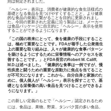
則は制定されました。
「ヘルシー」表示は、消費者が健康的な食生活様式の
基礎となる食品を見つけやすくすることと、より健康
的な食品の発展に繋がることを目的に更新されまし
た。今回の更新された定義に沿う製品には、メーカー
は食品パッケージに自主的に「ヘルシー」表示を使用
することができるようになります。
「この国の将来にとって、食を健康の手段にすること
は、極めて重要なことです。
FDA
が着手した公衆衛生
上の重要な取り組みは、人々が健康的な食事パターン
を築けるようにするために栄養情報へのアクセスを改
善することです。」と
FDA
長官の
Robert M. Califf,
M.D.
は述べました。「健康的な食事は一例ですが、慢
性疾患と闘うための重要な原動力に焦点を当てること
が不可欠になります。
これから、自分自身と家族のた
めに、個人個人が「ヘルシー」表示を探すことで、基
礎となる栄養価の高い食品を見つけることができるよ
うになります。」
この新しい定義のもとで「ヘルシー」認定されるため
には、食品は、果物、野菜、タンパク質の多い食品、