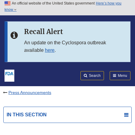
An official website of the United States government
Here’s how you
Skip to main content
know
Search
Submit
FDA
Skip to FDA Search
Recall Alert
Skip to in this section menu
An update on the Cyclospora outbreak
available
here
.
Skip to footer links
Search
Menu
Press Announcements
IN THIS SECTION