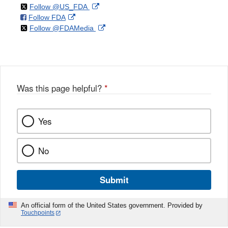
on
External
Follow @US_FDA
on
External
Follow FDA
X
Link
on
External
Follow @FDAMedia
Facebook
Link
Disclaimer
X
Link
Disclaimer
Disclaimer
Was this page helpful?
*
Yes
No
Submit
An official form of the United States government. Provided by
Touchpoints