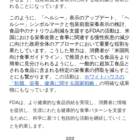
れることになっています。
このように、「ヘルシー」表示のアップデート、「ヘ
ルシー」シンボルマークと包装前面栄養表示の検討、
食品中のナトリウム削減を支援する
FDA
の活動は、米
国における栄養改善と食事に関連する慢性疾患の減少
に向けた政府全体のアプローチにおいて重要な役割を
果たしています。こうした努力は、消費者が「米国民
向け食事ガイドライン」で推奨されている食品をより
簡単に見分けられるようにし、一般的に超加工食品と
される食品に含まれる特定の栄養素の摂取を減らすこ
とにも繋がります。
この活動は、
ホワイトハウスの
「飢餓、栄養、健康に関する国家戦略」
の明確な成果
物にもなっています。
FDA
は、より健康的な食品供給を実現し、消費者に情報
を提供し、生涯にわたる健康的な食事パターンを支援す
るために、科学に基づく包括的な活動を継続していくこ
とを約束します。
###