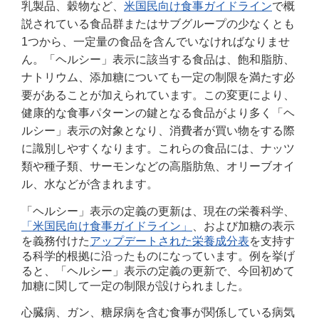
乳製品、穀物など、
米国民向け食事ガイドライン
で概
説されている食品群またはサブグループの少なくとも
1
つから、一定量の食品を含んでいなければなりませ
ん。「ヘルシー」表示に該当する食品は、飽和脂肪、
ナトリウム、添加糖についても一定の制限を満たす必
要があることが加えられています。この変更により、
健康的な食事パターンの鍵となる食品がより多く「ヘ
ルシー」表示の対象となり、消費者が買い物をする際
に識別しやすくなります。これらの食品には、ナッツ
類や種子類、サーモンなどの高脂肪魚、オリーブオイ
ル、水などが含まれます。
「ヘルシー」表示の定義の更新は、現在の栄養科学、
「米国民向け食事ガイドライン」
、および加糖の表示
を義務付けた
アップデートされた栄養成分表
を支持す
る科学的根拠に沿ったものになっています。例を挙げ
ると、「ヘルシー」表示の定義の更新で、今回初めて
加糖に関して一定の制限が設けられました。
心臓病、ガン、糖尿病を含む食事が関係している病気