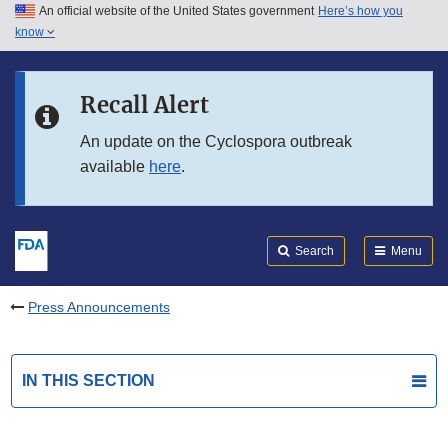
An official website of the United States government
Here’s how you
Skip to main content
know
Search
Submit
FDA
Skip to FDA Search
Recall Alert
Skip to in this section menu
An update on the Cyclospora outbreak
available
here
.
Skip to footer links
Search
Menu
Press Announcements
IN THIS SECTION