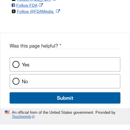
on
External
Follow FDA
X
Link
on
External
Follow @FDAMedia
Facebook
Link
Disclaimer
X
Link
Disclaimer
Disclaimer
Was this page helpful?
*
Yes
No
Submit
An official form of the United States government. Provided by
Touchpoints