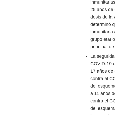
inmunitaria
25 años de 
dosis de la
determinó q
inmunitaria
grupo etari
principal de
La segurida
COVID-19 de
17 años de 
contra el C
del esquema
a 11 años d
contra el C
del esquema