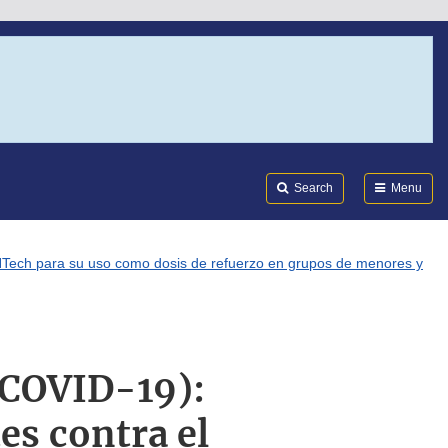
Search
Submi
FDA
Search
Menu
oNTech para su uso como dosis de refuerzo en grupos de menores y
(COVID-19):
es contra el