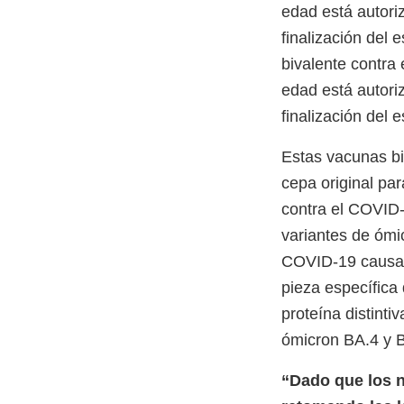
edad está autori
finalización del
bivalente contra
edad está autori
finalización del
Estas vacunas b
cepa original pa
contra el COVID
variantes de ómi
COVID-19 causad
pieza específica 
proteína distintiv
ómicron BA.4 y B
“Dado que los n