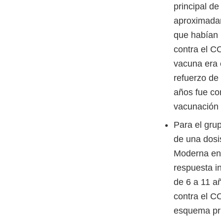
principal d
aproximadam
que habían 
contra el C
vacuna era 
refuerzo de
años fue co
vacunación 
Para el grup
de una dosi
Moderna en 
respuesta i
de 6 a 11 a
contra el 
esquema pri