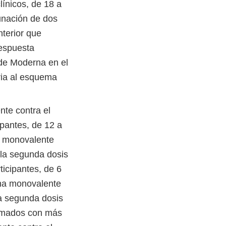
ínicos, de 18 a
unación de dos
terior que
respuesta
 de Moderna en el
ria al esquema
nte contra el
pantes, de 12 a
a monovalente
la segunda dosis
icipantes, de 6
una monovalente
a segunda dosis
ormados con más