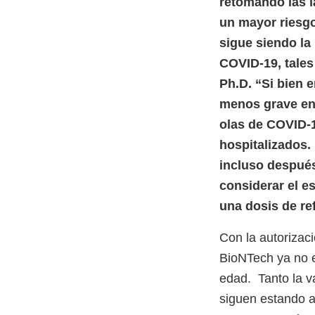
retomando las l
un mayor riesgo
sigue siendo la
COVID-19, tales 
Ph.D. “Si bien 
menos grave en 
olas de COVID-1
hospitalizados.
incluso después
considerar el e
una dosis de re
Con la autorizac
BioNTech ya no e
edad. Tanto la 
siguen estando a