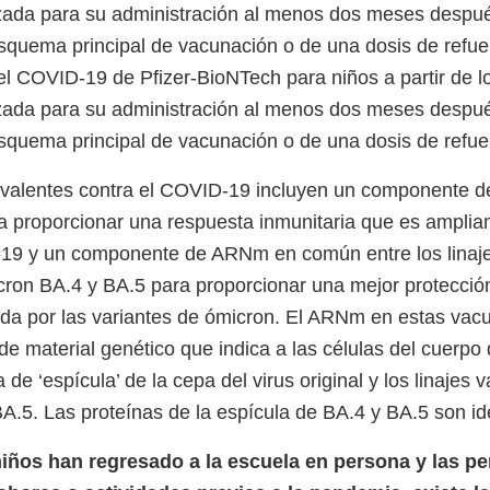
zada para su administración al menos dos meses despué
 esquema principal de vacunación o de una dosis de refu
 el COVID-19 de Pfizer-BioNTech para niños a partir de l
zada para su administración al menos dos meses despué
 esquema principal de vacunación o de una dosis de refu
ivalentes contra el COVID-19 incluyen un componente 
ra proporcionar una respuesta inmunitaria que es amplia
-19 y un componente de ARNm en común entre los linaje
cron BA.4 y BA.5 para proporcionar una mejor protección
a por las variantes de ómicron. El ARNm en estas vac
de material genético que indica a las células del cuerpo
a de ‘espícula’ de la cepa del virus original y los linajes 
A.5. Las proteínas de la espícula de BA.4 y BA.5 son id
iños han regresado a la escuela en persona y las p