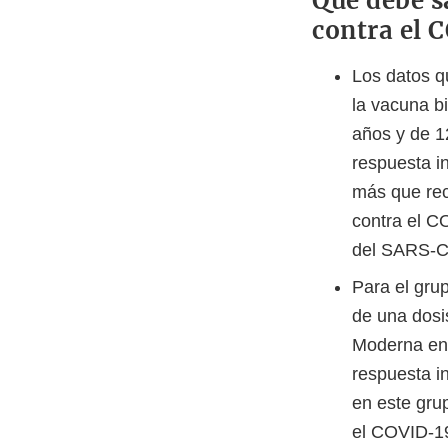
Qué debe s
contra el 
Los datos q
la vacuna b
años y de 1
respuesta in
más que rec
contra el C
del SARS-Co
Para el grup
de una dosi
Moderna en 
respuesta i
en este gru
el COVID-1