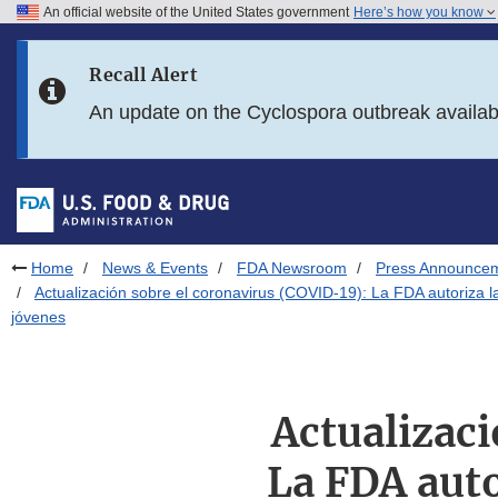
An official website of the United States government
Here’s how you know
Skip to main content
Recall Alert
Skip to FDA Search
An update on the Cyclospora outbreak availa
Skip to in this section menu
Skip to footer links
Home
News & Events
FDA Newsroom
Press Announce
Actualización sobre el coronavirus (COVID-19): La FDA autoriza
jóvenes
Actualizac
La FDA auto