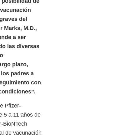
 posibilidad de
a vacunación
graves del
er Marks, M.D.,
ende a ser
do las diversas
do
argo plazo,
 los padres a
seguimiento con
 condiciones”.
e Pfizer-
e 5 a 11 años de
er-BioNTech
pal de vacunación