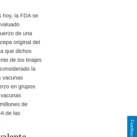
 hoy, la FDA se
evaluado
efuerzo de una
epa original del
a que dichos
te de los linajes
considerado la
as vacunas
erzo en grupos
s vacunas
millones de
A de las
.
Feedback