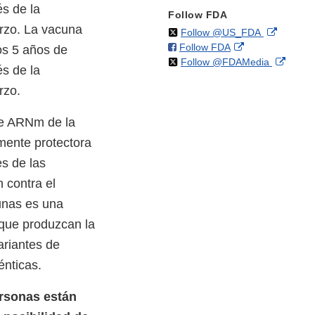
s de la
Follow FDA
erzo. La vacuna
on
External
Follow @US_FDA
on
External
Follow FDA
X
Link
os 5 años de
on
Extern
Follow @FDAMedia
Facebook
Link
Disclaim
s de la
X
Link
Disclaimer
erzo.
Discla
de ARNm de la
mente protectora
s de las
 contra el
unas es una
 que produzcan la
variantes de
énticas.
ersonas están