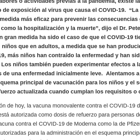
abores o actividades previas a la pandemia, existe la
 de exposición al virus que causa el COVID-19. “L
 medida más eficaz para prevenir las consecuencias 
como la hospitalización y la muerte”, dijo el Dr. Pet
en gran medida ha sido el caso de que el COVID-19 ti
niños que en adultos, a medida que se han produci
9, más niños han contraído la enfermedad y han si
 Los niños también pueden experimentar efectos a l
 de una enfermedad inicialmente leve. Alentamos a
squema principal de vacunación para los niños y el 
fuerzo actualizada cuando cumplan los requisitos o
ión de hoy, la vacuna monovalente contra el COVID-19 d
stá autorizada como dosis de refuerzo para personas d
vacuna contra el COVID-19 de Moderna como la de Pfiz
utorizadas para la administración en el esquema princi