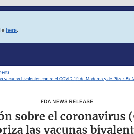
ble
here
.
ments
 las vacunas bivalentes contra el COVID-19 de Moderna y de Pfizer-Bi
FDA NEWS RELEASE
ión sobre el coronavirus 
riza las vacunas bivalent