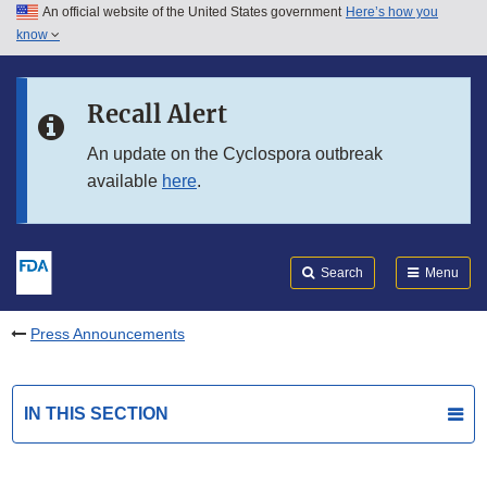
An official website of the United States government
Here’s how you
Skip to main content
know
Search
Submit
FDA
Skip to FDA Search
Recall Alert
Skip to in this section menu
An update on the Cyclospora outbreak
available
here
.
Skip to footer links
Search
Menu
Press Announcements
IN THIS SECTION