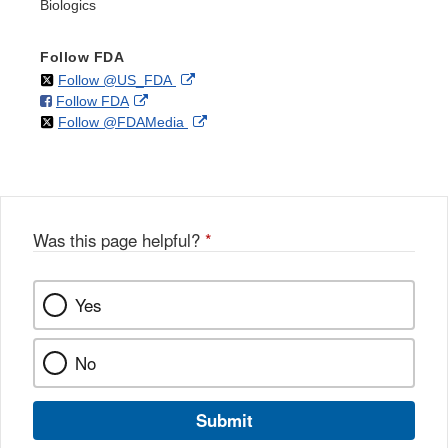
Biologics
Follow FDA
on
External
Follow @US_FDA
on
External
Follow FDA
X
Link
on
External
Follow @FDAMedia
Facebook
Link
Disclaimer
X
Link
Disclaimer
Disclaimer
Was this page helpful?
*
Yes
No
Submit