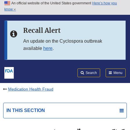
An official website of the United States government
Here’s how you
Skip to main content
know
Search
Submit
FDA
Skip to FDA Search
Recall Alert
Skip to in this section menu
An update on the Cyclospora outbreak
available
here
.
Skip to footer links
Search
Menu
Medication Health Fraud
IN THIS SECTION