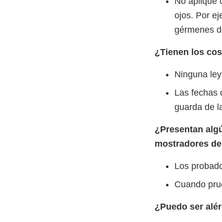
No aplique 
ojos. Por ej
gérmenes de
¿Tienen los co
Ninguna ley
Las fechas 
guarda de 
¿Presentan algú
mostradores de
Los probado
Cuando prue
¿Puedo ser alér