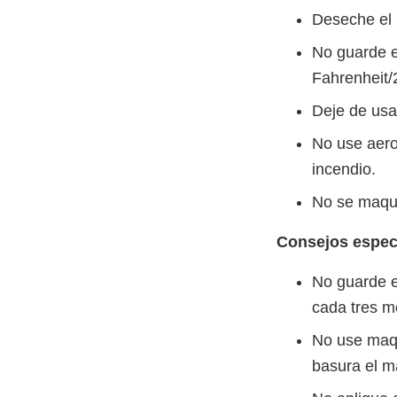
Deseche el 
No guarde e
Fahrenheit/
Deje de usar
No use aero
incendio.
No se maqui
Consejos especi
No guarde e
cada tres m
No use maqui
basura el m