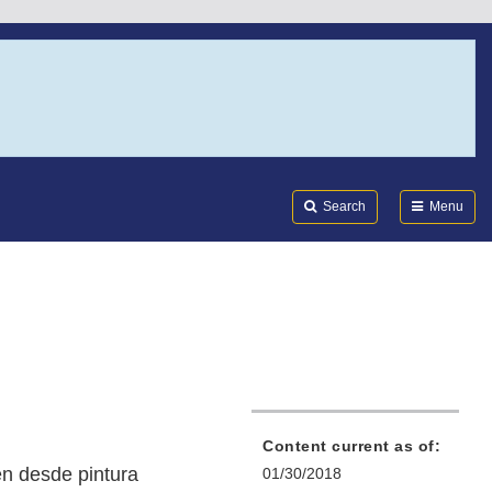
Search
Submi
FDA
Search
Menu
Content current as of:
en desde pintura
01/30/2018