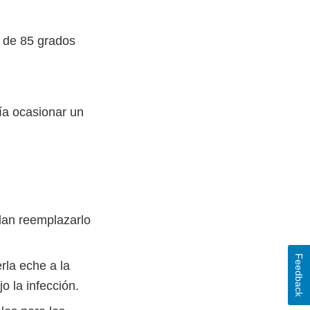
r de 85 grados
ía ocasionar un
dan reemplazarlo
Feedback
rla eche a la
o la infección.