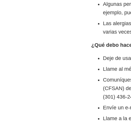
Algunas per
ejemplo, pue
Las alergia
varias vece
¿Qué debo hace
Deje de usa
Llame al mé
Comuníquese
(CFSAN) de 
(301) 436-2
Envíe un e
Llame a la 