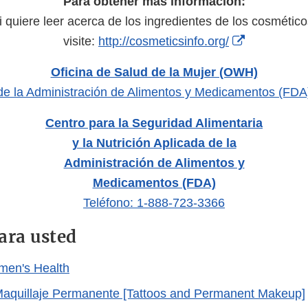
Para obtener más información:
i quiere leer acerca de los ingredientes de los cosmético
External
visite:
http://cosmeticsinfo.org/
Link
Oficina de Salud de la Mujer (OWH)
Disclaimer
de la Administración de Alimentos y Medicamentos (FDA
Centro para la Seguridad Alimentaria
y la Nutrición Aplicada de la
Administración de Alimentos y
Medicamentos (FDA)
Teléfono: 1-888-723-3366
ara usted
men's Health
Maquillaje Permanente [Tattoos and Permanent Makeup]