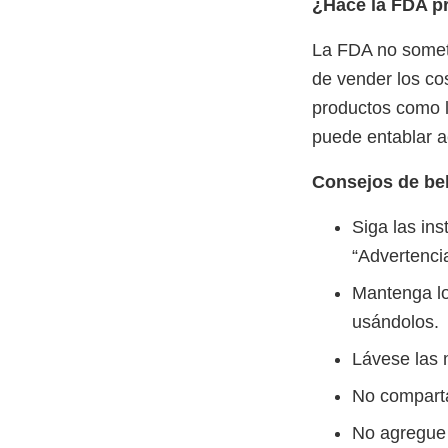
¿Hace la FDA p
La FDA no somete
de vender los co
productos como l
puede entablar ac
Consejos de bel
Siga las ins
“Advertenci
Mantenga lo
usándolos.
Lávese las 
No comparta
No agregue s