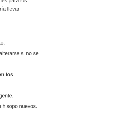
les para los
ía llevar
to.
lterarse si no se
en los
gente.
n hisopo nuevos.