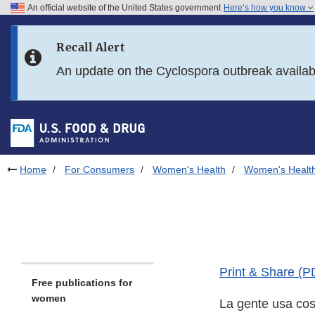
An official website of the United States government
Here’s how you know
Skip to main content
Recall Alert
Skip to FDA Search
An update on the Cyclospora outbreak availa
Skip to in this section menu
Skip to footer links
Home
For Consumers
Women's Health
Women's Health
Print & Share (P
Free publications for
women
La gente usa cos