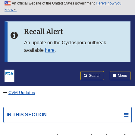
An official website of the United States government
Here’s how you
Skip to main content
know
Search
Submit
FDA
Skip to FDA Search
Recall Alert
Skip to in this section menu
An update on the Cyclospora outbreak
available
here
.
Skip to footer links
Search
Menu
CVM Updates
IN THIS SECTION