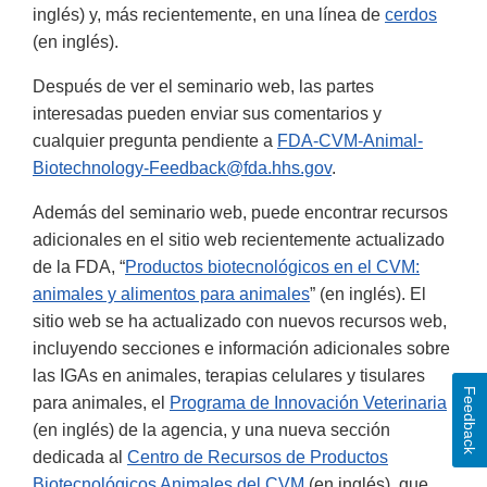
Link
Link
Disclaimer
inglés) y, más recientemente, en una línea de
cerdos
Disclaimer
Disclaimer
(en inglés).
Después de ver el seminario web, las partes
interesadas pueden enviar sus comentarios y
cualquier pregunta pendiente a
FDA-CVM-Animal-
Biotechnology-Feedback@fda.hhs.gov
.
Además del seminario web, puede encontrar recursos
adicionales en el sitio web recientemente actualizado
de la FDA, “
Productos biotecnológicos en el CVM:
animales y alimentos para animales
” (en inglés). El
sitio web se ha actualizado con nuevos recursos web,
incluyendo secciones e información adicionales sobre
las IGAs en animales, terapias celulares y tisulares
Feedback
para animales, el
Programa de Innovación Veterinaria
(en inglés) de la agencia, y una nueva sección
dedicada al
Centro de Recursos de Productos
Biotecnológicos Animales del CVM
(en inglés), que