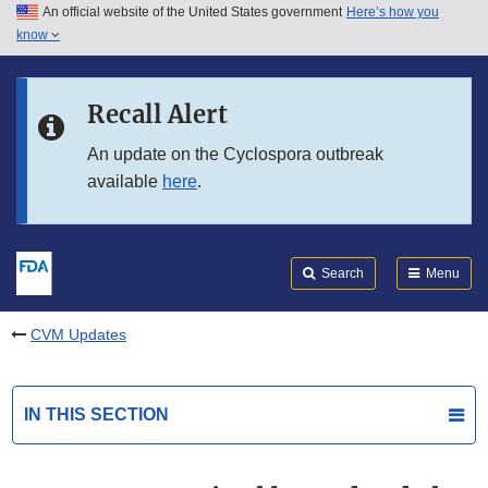
An official website of the United States government
Here’s how you
Skip to main content
know
Search
Submit
FDA
Skip to FDA Search
Recall Alert
Skip to in this section menu
An update on the Cyclospora outbreak
available
here
.
Skip to footer links
Search
Menu
CVM Updates
IN THIS SECTION