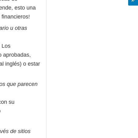
iende, esto una
financieros!
ario u otras
. Los
o aprobadas,
l inglés) o estar
tos que parecen
con su
b
avés de sitios