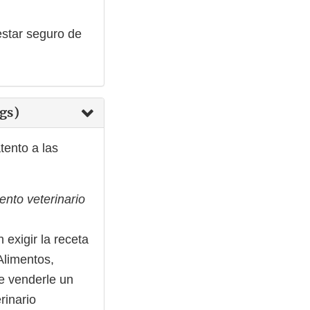
estar seguro de
ags)
ento a las
ento veterinario
exigir la receta
Alimentos,
e venderle un
rinario