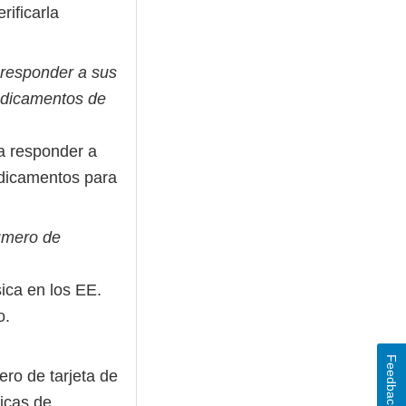
rificarla
 responder a sus
edicamentos de
a responder a
edicamentos para
número de
sica en los EE.
o.
Feedback
ro de tarjeta de
ticas de