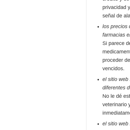
privacidad 
señal de al
los precios
farmacias e
Si parece d
medicament
proceder de 
vencidos.
el sitio we
diferentes 
No le dé es
veterinario 
inmediatam
el sitio web