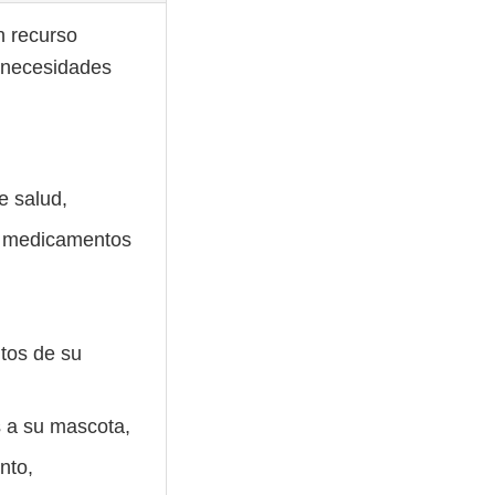
n recurso
s necesidades
e salud,
é medicamentos
tos de su
s a su mascota,
nto,