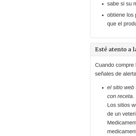
sabe si su 
obtiene los
que el prod
Esté atento a l
Cuando compre l
señales de alerta
el sitio we
con receta.
Los sitios 
de un veteri
Medicamento
medicamento