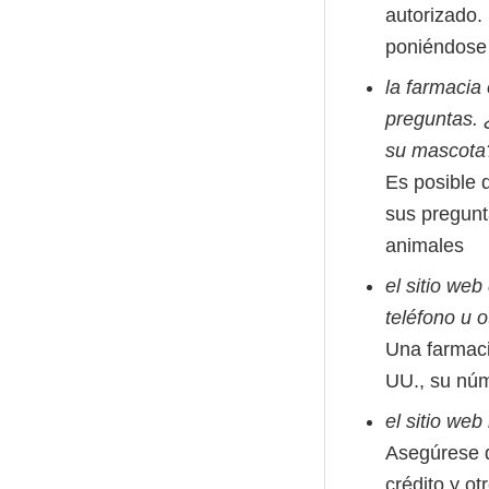
autorizado. 
poniéndose 
la farmacia
preguntas. 
su mascot
Es posible 
sus pregunt
animales
el sitio web
teléfono u o
Una farmacia
UU., su núm
el sitio we
Asegúrese d
crédito y ot