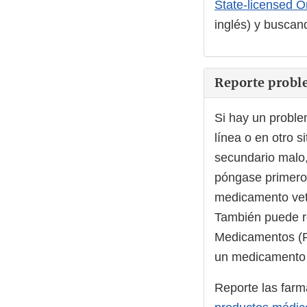
State-licensed 
inglés) y buscand
Reporte probl
Si hay un probl
línea o en otro 
secundario malo,
póngase primero 
medicamento vete
También puede re
Medicamentos (F
un medicamento v
Reporte las far