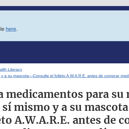
ble
here
.
lth Literacy
y a su mascota—Consulte el folleto A.W.A.R.E. antes de comprar med
a medicamentos para su
a sí mismo y a su masco
leto A.W.A.R.E. antes de 