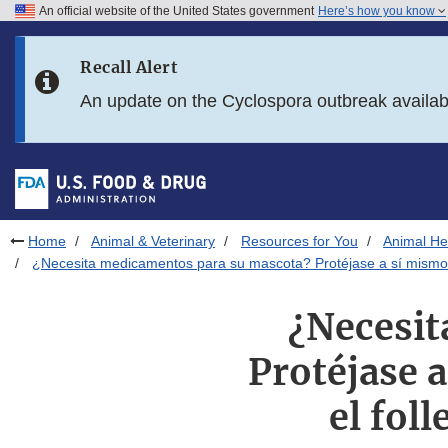
An official website of the United States government
Here’s how you know
Skip to main content
Recall Alert
Skip to FDA Search
An update on the Cyclospora outbreak availa
Skip to in this section menu
Skip to footer links
Home
Animal & Veterinary
Resources for You
Animal Hea
¿Necesita medicamentos para su mascota? Protéjase a sí mismo 
¿Necesit
Protéjase 
el fol