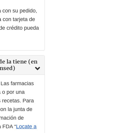
a con su pedido,
 con tarjeta de
 de crédito pueda
e la tiene (en
ensed)
? Las farmacias
a o por una
s recetas. Para
on la junta de
rmación de
a FDA “
Locate a