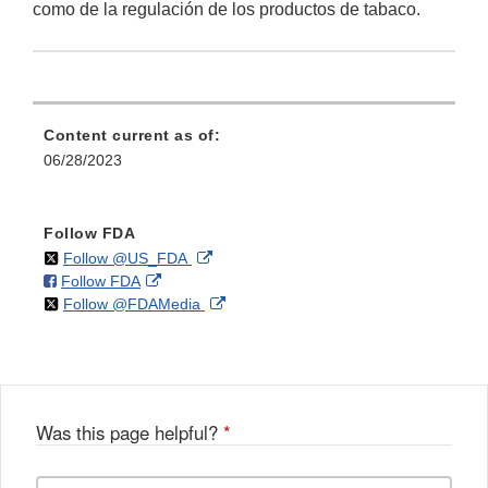
como de la regulación de los productos de tabaco.
Content current as of:
06/28/2023
Follow FDA
on
External
Follow @US_FDA
on
External
Follow FDA
X
Link
on
External
Follow @FDAMedia
Facebook
Link
Disclaimer
X
Link
Disclaimer
Disclaimer
Was this page helpful?
*