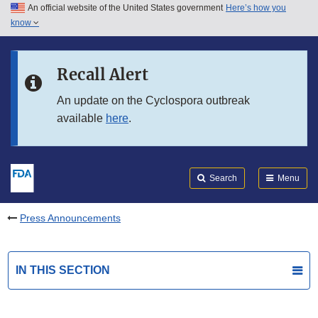
An official website of the United States government
Here’s how you
Skip to main content
know
Search
Submit
FDA
Skip to FDA Search
Recall Alert
Skip to in this section menu
An update on the Cyclospora outbreak
available
here
.
Skip to footer links
Search
Menu
Press Announcements
IN THIS SECTION