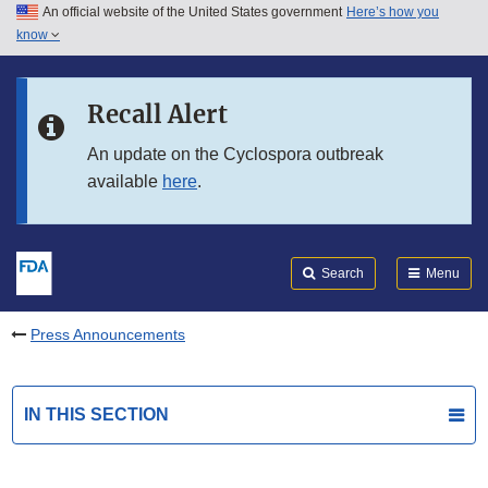
An official website of the United States government
Here’s how you
Skip to main content
know
Search
Submit
FDA
Skip to FDA Search
Recall Alert
Skip to in this section menu
An update on the Cyclospora outbreak
available
here
.
Skip to footer links
Search
Menu
Press Announcements
IN THIS SECTION