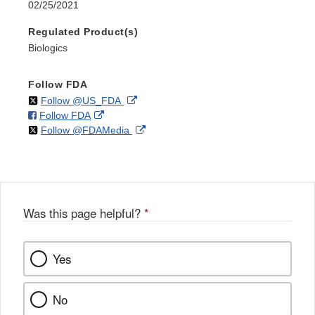
02/25/2021
Regulated Product(s)
Biologics
Follow FDA
on
External
Follow @US_FDA
on
External
Follow FDA
X
Link
on
External
Follow @FDAMedia
Facebook
Link
Disclaimer
X
Link
Disclaimer
Disclaimer
Was this page helpful?
*
Yes
No