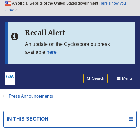
An official website of the United States government
Here’s how you
Skip to main content
know
Search
Submit
FDA
Skip to FDA Search
Recall Alert
Skip to in this section menu
An update on the Cyclospora outbreak
available
here
.
Skip to footer links
Search
Menu
Press Announcements
IN THIS SECTION