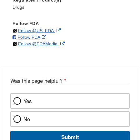
Regulated Product(s)
Drugs
Follow FDA
on
External
Follow @US_FDA
on
External
Follow FDA
X
Link
on
External
Follow @FDAMedia
Facebook
Link
Disclaimer
X
Link
Disclaimer
Disclaimer
Was this page helpful?
*
Yes
No
Submit