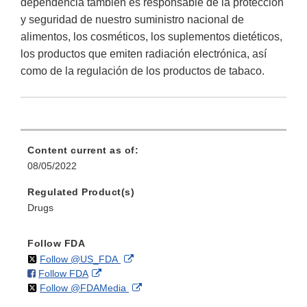
dependencia también es responsable de la protección
y seguridad de nuestro suministro nacional de
alimentos, los cosméticos, los suplementos dietéticos,
los productos que emiten radiación electrónica, así
como de la regulación de los productos de tabaco.
Content current as of:
08/05/2022
Regulated Product(s)
Drugs
Follow FDA
on
External
Follow @US_FDA
on
External
Follow FDA
X
Link
on
External
Follow @FDAMedia
Facebook
Link
Disclaimer
X
Link
Disclaimer