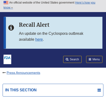
An official website of the United States government
Here’s how you
Skip to main content
know
Search
Submit
FDA
Skip to FDA Search
Recall Alert
Skip to in this section menu
An update on the Cyclospora outbreak
available
here
.
Skip to footer links
Search
Menu
Press Announcements
IN THIS SECTION