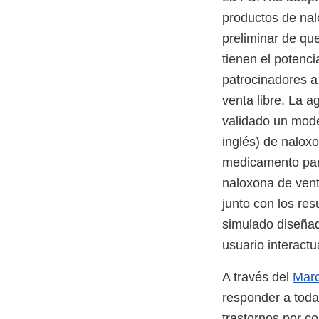
productos de na
preliminar de qu
tienen el potenci
patrocinadores a
venta libre. La 
validado un mode
inglés) de nalox
medicamento para
naloxona de venta
junto con los re
simulado diseñad
usuario interact
A través del
Marc
responder a toda
trastornos por c