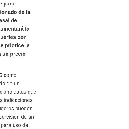
e para
sionado de la
asal de
aumentará la
muertes por
 priorice la
a un precio
15 como
do de un
rcionó datos que
s indicaciones
midores pueden
pervisión de un
n para uso de