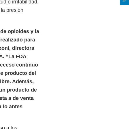
d o irritabilidad,
la presión
de opioides y la
realizado para
zoni, directora
DA. “La FDA
 acceso continuo
te producto del
libre. Además,
 un producto de
eta a de venta
a lo antes
so a los