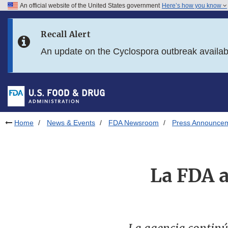
An official website of the United States government
Here’s how you know
Skip to main content
Recall Alert
Skip to FDA Search
An update on the Cyclospora outbreak availa
Skip to in this section menu
Skip to footer links
Home
News & Events
FDA Newsroom
Press Announce
La FDA a