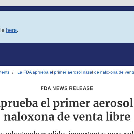
ble
here
.
ments
La FDA aprueba el primer aerosol nasal de naloxona de venta
FDA NEWS RELEASE
prueba el primer aerosol
naloxona de venta libre