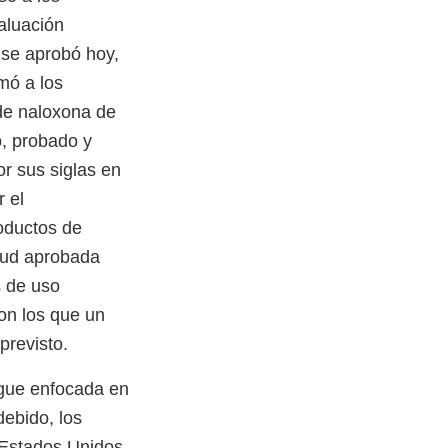
aluación
 se aprobó hoy,
mó a los
 de naloxona de
, probado y
r sus siglas en
 el
oductos de
itud aprobada
s de uso
on los que un
previsto.
igue enfocada en
ebido, los
 Estados Unidos.