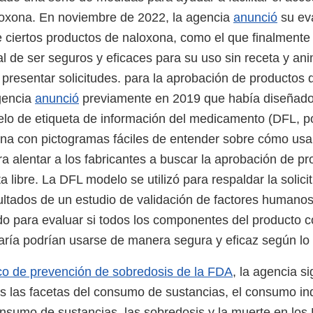
loxona. En noviembre de 2022, la agencia
anunció
su ev
e ciertos productos de naloxona, como el que finalmente
al de ser seguros y eficaces para su uso sin receta y ani
 presentar solicitudes. para la aprobación de productos
agencia
anunció
previamente en 2019 que había diseñado
lo de etiqueta de información del medicamento (DFL, po
ona con pictogramas fáciles de entender sobre cómo usar
 alentar a los fabricantes a buscar la aprobación de pr
 libre. La DFL modelo se utilizó para respaldar la solic
sultados de un estudio de validación de factores humano
o para evaluar si todos los componentes del producto c
uaría podrían usarse de manera segura y eficaz según lo 
o de prevención de sobredosis de la FDA
, la agencia s
s las facetas del consumo de sustancias, el consumo ind
onsumo de sustancias, las sobredosis y la muerte en los