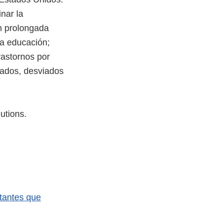
nar la
ón prolongada
la educación;
rastornos por
bados, desviados
utions.
tantes que