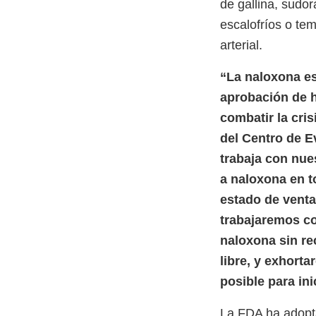
de gallina, sudor
escalofríos o te
arterial.
“La naloxona es
aprobación de h
combatir la cris
del Centro de E
trabaja con nue
a naloxona en t
estado de venta
trabajaremos co
naloxona sin re
libre, y exhort
posible para in
La FDA ha adopta