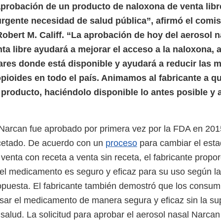
 aprobación de un producto de naloxona de venta libr
urgente necesidad de salud pública”, afirmó el comi
Robert M. Califf. “La aprobación de hoy del aerosol n
ta libre ayudará a mejorar el acceso a la naloxona, 
ares donde está disponible y ayudará a reducir las 
pioides en todo el país. Animamos al fabricante a que
l producto, haciéndolo disponible lo antes posible y 
 Narcan fue aprobado por primera vez por la FDA en 20
etado. De acuerdo con un
proceso
para cambiar el esta
enta con receta a venta sin receta, el fabricante propo
l medicamento es seguro y eficaz para su uso según la
ropuesta. El fabricante también demostró que los consu
ar el medicamento de manera segura y eficaz sin la su
 salud. La solicitud para aprobar el aerosol nasal Narca