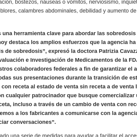
ación, bostezos, náuseas o vómitos, nerviosismo, inquietu
mblores, calambres abdominales, debilidad y aumento de 
 una herramienta clave para abordar las sobredosis 
oy destaca los amplios esfuerzos que la agencia ha 
is de sobredosis”, expresó la doctora Patrizia Cavaz
valuación e Investigación de Medicamentos de la F
stros colaboradores federales a fin de garantizar el
odas sus presentaciones durante la transición de es
 con receta al estado de venta sin receta a de venta 
n cualquier patrocinador que busque comercializar
ceta, incluso a través de un cambio de venta con rec
aremos a los fabricantes a comunicarse con la agenci
iciar conversaciones”.
do una serie de medidas para ayudar a facilitar el acce