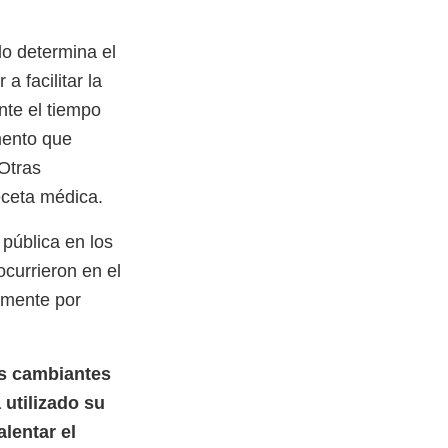
 lo determina el
a facilitar la
nte el tiempo
mento que
 Otras
eceta médica.
pública en los
currieron en el
lmente por
s cambiantes
 utilizado su
lentar el