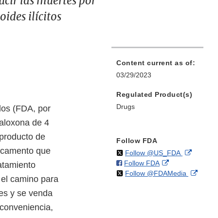
cir las muertes por
ides ilícitos
Content current as of:
03/29/2023
Regulated Product(s)
Drugs
dos (FDA, por
naloxona de 4
 producto de
Follow FDA
dicamento que
on
External
Follow @US_FDA
on
External
Follow FDA
X
Link
ratamiento
on
Extern
Follow @FDAMedia
Facebook
Link
Disclaim
 el camino para
X
Link
Disclaimer
es y se venda
Discla
 conveniencia,