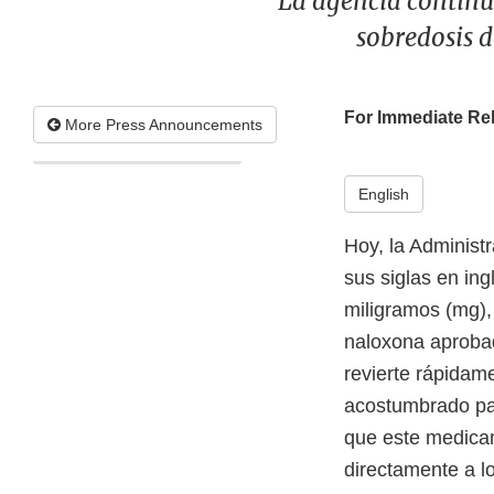
La agencia continú
sobredosis d
For Immediate Re
More Press Announcements
English
Hoy, la Administ
sus siglas en in
miligramos (mg), 
naloxona aprobad
revierte rápidam
acostumbrado par
que este medicam
directamente a l