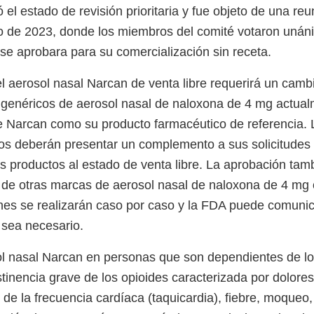
ió el estado de revisión prioritaria y fue objeto de una re
ro de 2023, donde los miembros del comité votaron uná
e aprobara para su comercialización sin receta.
l aerosol nasal Narcan de venta libre requerirá un cambi
 genéricos de aerosol nasal de naloxona de 4 mg actua
Narcan como su producto farmacéutico de referencia. L
os deberán presentar un complemento a sus solicitudes
s productos al estado de venta libre. La aprobación ta
o de otras marcas de aerosol nasal de naloxona de 4 mg o
nes se realizarán caso por caso y la FDA puede comunic
sea necesario.
ol nasal Narcan en personas que son dependientes de l
tinencia grave de los opioides caracterizada por dolores
de la frecuencia cardíaca (taquicardia), fiebre, moqueo,