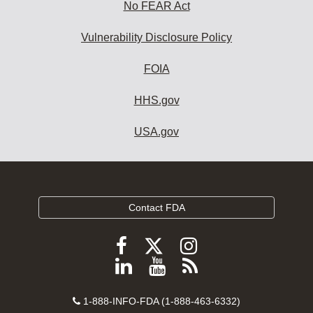
No FEAR Act
Vulnerability Disclosure Policy
FOIA
HHS.gov
USA.gov
Contact FDA
Follow
Follow
Follow
FDA
FDA
FDA
Follow
View
Subscribe
on
on
on
FDA
FDA
to
X
Facebook
Instagram
Contact
on
videos
FDA
1-888-INFO-FDA (1-888-463-6332)