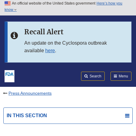
An official website of the United States government
Here’s how you
Skip to main content
know
Search
Submit
FDA
Skip to FDA Search
Recall Alert
Skip to in this section menu
An update on the Cyclospora outbreak
available
here
.
Skip to footer links
Search
Menu
Press Announcements
IN THIS SECTION