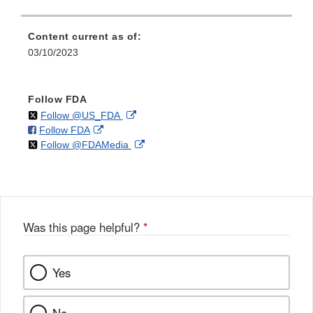
Content current as of:
03/10/2023
Follow FDA
on
External
Follow @US_FDA
on
External
Follow FDA
X
Link
on
External
Follow @FDAMedia
Facebook
Link
Disclaimer
X
Link
Disclaimer
Disclaimer
Was this page helpful?
*
Yes