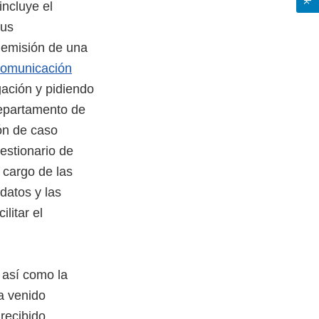
incluye el
sus
a emisión de una
 Comunicación
gación y pidiendo
departamento de
ión de caso
uestionario de
 cargo de las
datos y las
litar el
 así como la
a venido
recibido