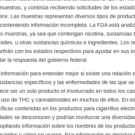
muestras, y continúa recibiendo solicitudes de los estad
lice. Las muestras representan diversos tipos de product
 conteniendo información incompleta. La FDA está anali
s muestras, ya sea que contengan nicotina, sustancias
oides, u otras sustancias químicas e ingredientes. Los r
tirán con los estados respectivos para ayudar en sus in
ar la respuesta del gobierno federal.
información para entender mejor si existe una relación 
sustancias específicos y las enfermedades de las que se 
ce ser un solo producto el involucrado en todos los ca
 uso de THC y cannabinoides en muchos de ellos. En e
ficas contenidas en los productos para cigarrillos elect
des se desconocen y podrían involucrar una diversidad
pilando información sobre los nombres de los productos
uiridos y cómo se usaron. Esa información es decisiva 