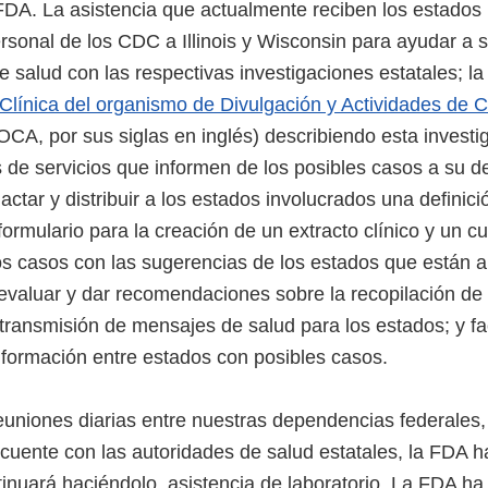
 FDA. La asistencia que actualmente reciben los estados 
rsonal de los CDC a Illinois y Wisconsin para ayudar a 
 salud con las respectivas investigaciones estatales; l
 Clínica del organismo de Divulgación y Actividades de
OCA, por sus siglas en inglés) describiendo esta investi
s de servicios que informen de los posibles casos a su 
dactar y distribuir a los estados involucrados una definic
ormulario para la creación de un extracto clínico y un c
los casos con las sugerencias de los estados que están a
 evaluar y dar recomendaciones sobre la recopilación de 
ransmisión de mensajes de salud para los estados; y faci
nformación entre estados con posibles casos.
uniones diarias entre nuestras dependencias federales,
cuente con las autoridades de salud estatales, la FDA h
inuará haciéndolo, asistencia de laboratorio. La FDA ha 