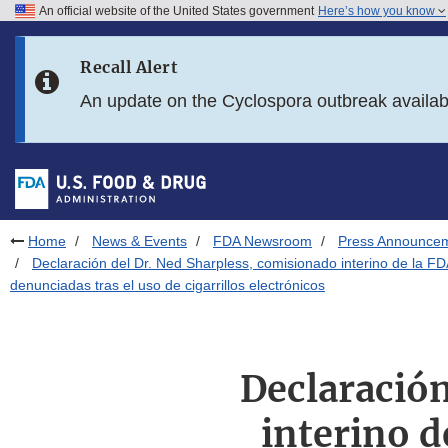
An official website of the United States government
Here’s how you know
Skip to main content
Recall Alert
Skip to FDA Search
An update on the Cyclospora outbreak availa
Skip to in this section menu
Skip to footer links
Home
News & Events
FDA Newsroom
Press Announce
Declaración del Dr. Ned Sharpless, comisionado interino de la FDA,
denunciadas tras el uso de cigarrillos electrónicos
Declaración
interino d