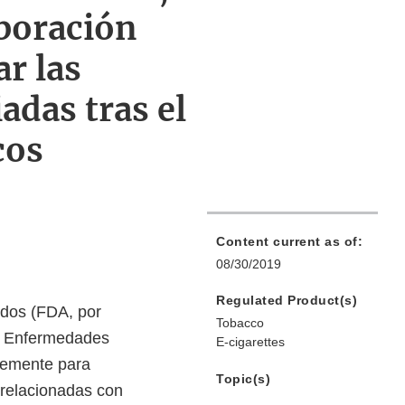
aboración
ar las
adas tras el
cos
Content current as of:
08/30/2019
Regulated Product(s)
idos (FDA, por
Tobacco
de Enfermedades
E-cigarettes
blemente para
Topic(s)
 relacionadas con