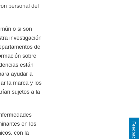
con personal del
omún o si son
tra investigación
departamentos de
formación sobre
ndencias están
 para ayudar a
ar la marca y los
rían sujetos a la
 enfermedades
minantes en los
Feedback
nicos, con la