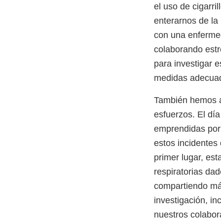
el uso de cigarr
enterarnos de la 
con una enfermed
colaborando estr
para investigar 
medidas adecuad
También hemos a
esfuerzos. El dí
emprendidas por 
estos incidentes
primer lugar, es
respiratorias dad
compartiendo más
investigación, i
nuestros colabor