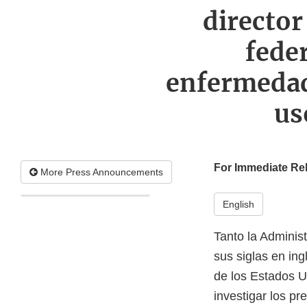
director
feder
enfermedade
us
For Immediate Re
More Press Announcements
English
Tanto la Adminis
sus siglas en in
de los Estados U
investigar los p