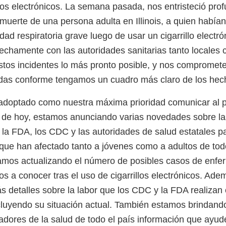
illos electrónicos. La semana pasada, nos entristeció pr
muerte de una persona adulta en Illinois, a quien habían
ad respiratoria grave luego de usar un cigarrillo electr
echamente con las autoridades sanitarias tanto locales 
estos incidentes lo más pronto posible, y nos compromet
as conforme tengamos un cuadro más claro de los hec
doptado como nuestra máxima prioridad comunicar al p
a de hoy, estamos anunciando varias novedades sobre la
la FDA, los CDC y las autoridades de salud estatales pa
 que han afectado tanto a jóvenes como a adultos de tod
tamos actualizando el número de posibles casos de enf
os a conocer tras el uso de cigarrillos electrónicos. Ad
 detalles sobre la labor que los CDC y la FDA realizan
ncluyendo su situación actual. También estamos brindando
adores de la salud de todo el país información que ayude