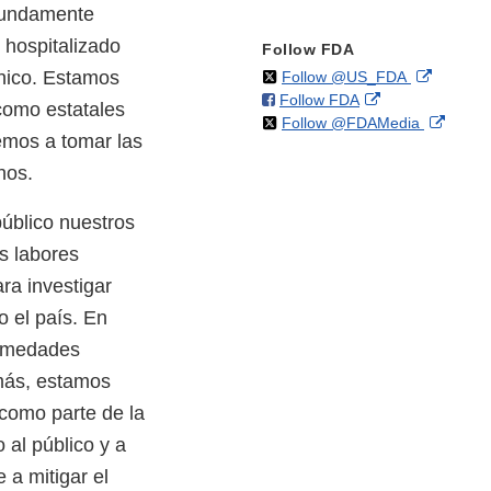
ofundamente
 hospitalizado
Follow FDA
ónico. Estamos
on
External
Follow @US_FDA
on
External
Follow FDA
X
Link
como estatales
on
Extern
Follow @FDAMedia
Facebook
Link
Disclaim
emos a tomar las
X
Link
Disclaimer
Discla
hos.
úblico nuestros
s labores
ra investigar
o el país. En
ermedades
emás, estamos
 como parte de la
 al público y a
 a mitigar el