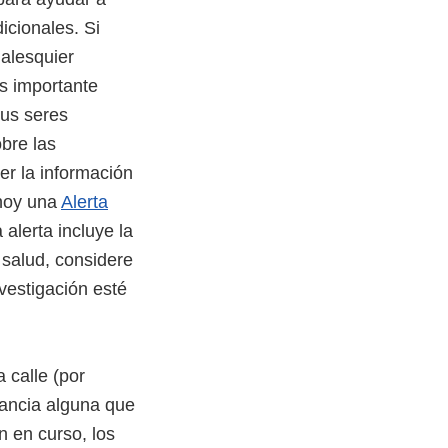
cionales. Si
alesquier
s importante
sus seres
obre las
er la información
 hoy una
Alerta
 alerta incluye la
 salud, considere
nvestigación esté
 calle (por
tancia alguna que
n en curso, los