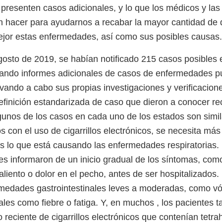
 presenten casos adicionales, y lo que los médicos y las
n hacer para ayudarnos a recabar la mayor cantidad de 
jor estas enfermedades, así como sus posibles causas.
gosto de 2019, se habían notificado 215 casos posibles 
gando informes adicionales de casos de enfermedades 
evando a cabo sus propias investigaciones y verificacion
efinición estandarizada de caso que dieron a conocer re
nos de los casos en cada uno de los estados son simil
s con el uso de cigarrillos electrónicos, se necesita má
s lo que está causando las enfermedades respiratorias
tes informaron de un inicio gradual de los síntomas, como
e aliento o dolor en el pecho, antes de ser hospitalizados
medades gastrointestinales leves a moderadas, como vóm
ales como fiebre o fatiga. Y, en muchos , los pacientes 
 reciente de cigarrillos electrónicos que contenían tetr