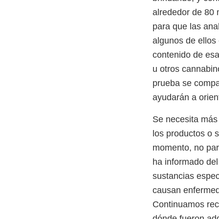
alrededor de 80 
para que las ana
algunos de ellos
contenido de esa
u otros cannabin
prueba se compar
ayudarán a orient
Se necesita más 
los productos o 
momento, no pare
ha informado del
sustancias especí
causan enfermeda
Continuamos reco
dónde fueron adq