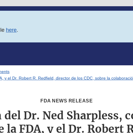
ble
here
.
ments
 y el Dr. Robert R. Redfield, director de los CDC, sobre la colaboració
FDA NEWS RELEASE
 del Dr. Ned Sharpless,
e la FDA, y el Dr. Robert R