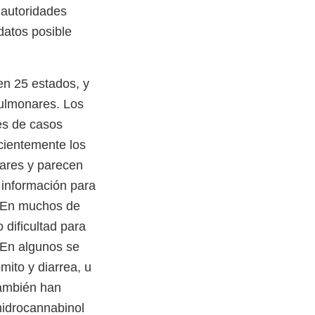
 autoridades
datos posible
en 25 estados, y
pulmonares. Los
es de casos
cientemente los
ares y parecen
s información para
. En muchos de
 dificultad para
. En algunos se
ito y diarrea, u
también han
ahidrocannabinol