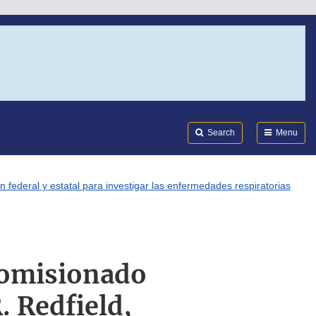
Search
Submi
FDA
Search
Menu
n federal y estatal para investigar las enfermedades respiratorias
 comisionado
. Redfield,