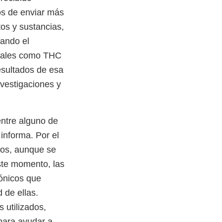
os de enviar más
os y sustancias,
zando el
 tales como THC
esultados de esa
vestigaciones y
entre alguno de
informa. Por el
sos, aunque se
ste momento, las
rónicos que
 de ellas.
 utilizados,
para ayudar a