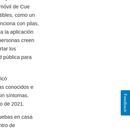
 móvil de Cue
tibles, como un
unciona con pilas,
a la aplicación
 personas creen
rtar los
d pública para
icó
as conocidos e
sin síntomas.
Feedback
no de 2021.
ruebas en casa
ntro de