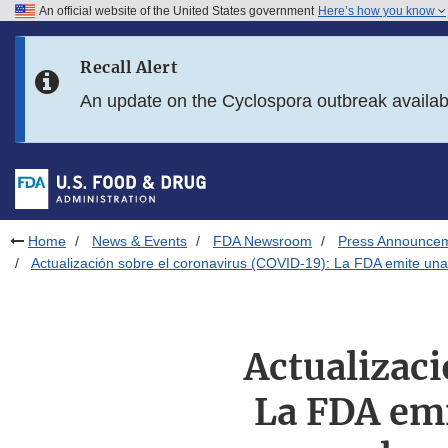
An official website of the United States government
Here’s how you know
Skip to main content
Recall Alert
Skip to FDA Search
An update on the Cyclospora outbreak availa
Skip to in this section menu
Skip to footer links
Home
News & Events
FDA Newsroom
Press Announce
Actualización sobre el coronavirus (COVID-19): La FDA emite una
Actualizac
La FDA emi