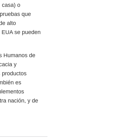
n casa) o
, pruebas que
de alto
la EUA se pueden
ios Humanos de
cacia y
s productos
ambién es
uplementos
tra nación, y de