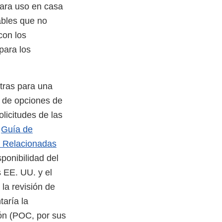
para uso en casa
ables que no
con los
para los
tras para una
a de opciones de
licitudes de las
a
Guía de
s Relacionadas
sponibilidad del
 EE. UU. y el
la revisión de
taría la
ión (POC, por sus