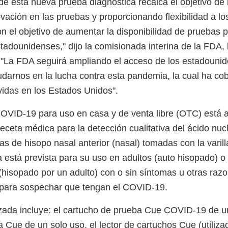
 de esta nueva prueba diagnóstica recalca el objetivo de
vación en las pruebas y proporcionando flexibilidad a lo
 el objetivo de aumentar la disponibilidad de pruebas pr
tadounidenses," dijo la comisionada interina de la FDA, 
"La FDA seguirá ampliando el acceso de los estadounid
darnos en la lucha contra esta pandemia, la cual ha c
vidas en los Estados Unidos".
VID-19 para uso en casa y de venta libre (OTC) está a
receta médica para la detección cualitativa del ácido nu
s de hisopo nasal anterior (nasal) tomadas con la varil
 está prevista para su uso en adultos (auto hisopado) o
hisopado por un adulto) con o sin síntomas u otras raz
 para sospechar que tengan el COVID-19.
zada incluye: el cartucho de prueba Cue COVID-19 de un
a Cue de un solo uso, el lector de cartuchos Cue (utiliza