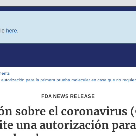
ble
here
.
ments
 autorización para la primera prueba molecular en casa que no requie
FDA NEWS RELEASE
ión sobre el coronavirus 
te una autorización para