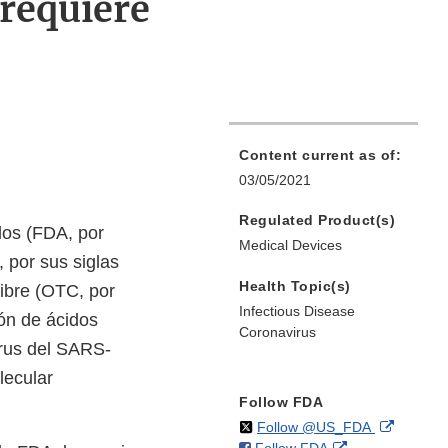
 requiere
Content current as of:
03/05/2021
Regulated Product(s)
dos (FDA, por
Medical Devices
 por sus siglas
Health Topic(s)
ibre (OTC, por
Infectious Disease
ión de ácidos
Coronavirus
irus del SARS-
lecular
Follow FDA
on
External
Follow @US_FDA
on
External