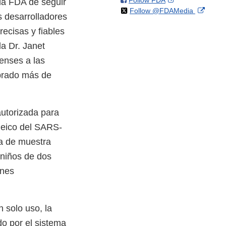
Follow FDA
X
Link
 la FDA de seguir
on
Extern
Follow @FDAMedia
Facebook
Link
Disclaim
s desarrolladores
X
Link
Disclaimer
ecisas y fiables
Discla
la Dr. Janet
enses a las
obrado más de
utorizada para
cleico del SARS-
la de muestra
 niños de dos
ones
 solo uso, la
do por el sistema