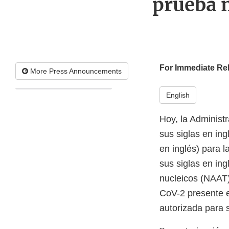
prueba m
For Immediate Re
More Press Announcements
English
Hoy, la Administ
sus siglas en in
en inglés) para 
sus siglas en in
nucleicos (NAAT)
CoV-2 presente e
autorizada para 