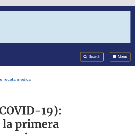
Search
Submi
FDA
Search
Menu
re receta médica
(COVID-19):
 la primera