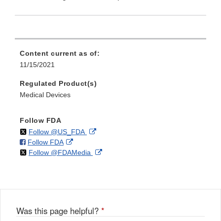
Content current as of:
11/15/2021
Regulated Product(s)
Medical Devices
Follow FDA
on
External
Follow @US_FDA
on
External
Follow FDA
X
Link
on
External
Follow @FDAMedia
Facebook
Link
Disclaimer
X
Link
Disclaimer
Disclaimer
Was this page helpful?
*