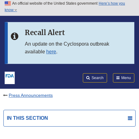
An official website of the United States government
Here’s how you
Skip to main content
know
Search
Submit
FDA
Skip to FDA Search
Recall Alert
Skip to in this section menu
An update on the Cyclospora outbreak
available
here
.
Skip to footer links
Search
Menu
Press Announcements
IN THIS SECTION