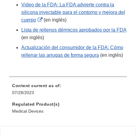
Video de la FDA: La FDA advierte contra la
silicona inyectable para el contorno y mejora del
External
cuerpo
(en inglés)
Link
Lista de rellenos dérmicos aprobados por la FDA
Disclaimer
(en inglés)
Actualización del consumidor de la FDA: Cómo
rellenar las arrugas de forma segura
(en inglés)
Content current as of:
07/28/2023
Regulated Product(s)
Medical Devices