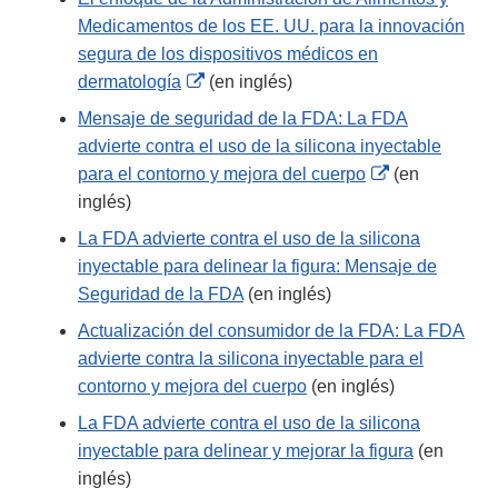
Disclaimer
Medicamentos de los EE. UU. para la innovación
segura de los dispositivos médicos en
External
dermatología
(en inglés)
Link
Mensaje de seguridad de la FDA: La FDA
Disclaimer
advierte contra el uso de la silicona inyectable
External
para el contorno y mejora del cuerpo
(en
Link
inglés)
Disclaimer
La FDA advierte contra el uso de la silicona
inyectable para delinear la figura: Mensaje de
Seguridad de la FDA
(en inglés)
Actualización del consumidor de la FDA: La FDA
advierte contra la silicona inyectable para el
contorno y mejora del cuerpo
(en inglés)
La FDA advierte contra el uso de la silicona
inyectable para delinear y mejorar la figura
(en
inglés)