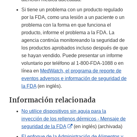
Si tiene un problema con un producto regulado
por la FDA, como una lesión a un paciente o un
problema con la forma en que funciona el
producto, informe el problema a la FDA. La
agencia continúa monitoreando la seguridad de
los productos aprobados incluso después de que
se hayan vendido. Puede presentar un informe
voluntario por teléfono al 1-800-FDA-1088 o en
línea en
MedWatch, el programa de reporte de
eventos adversos e información de seguridad de
la FDA
(en inglés).
Información relacionada
No utilice dispositivos sin aguja para la
inyección de los rellenos dérmicos - Mensaje de
External
seguridad de la FDA
(en inglés) (archivada)
Link
El enfoque de la Administración de Alimentos y