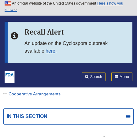
An official website of the United States government
Here’s how you
Skip to main content
know
Search
Submit
FDA
Skip to FDA Search
Recall Alert
Skip to in this section menu
An update on the Cyclospora outbreak
available
here
.
Skip to footer links
Search
Menu
Cooperative Arrangements
IN THIS SECTION