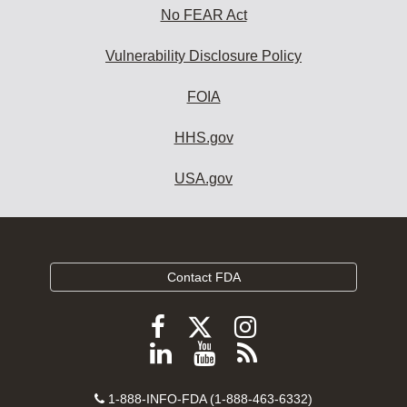
No FEAR Act
Vulnerability Disclosure Policy
FOIA
HHS.gov
USA.gov
Contact FDA
Follow
Follow
Follow
FDA
FDA
FDA
Follow
View
Subscribe
on
on
on
FDA
FDA
to
X
Facebook
Instagram
Contact
on
videos
FDA
1-888-INFO-FDA (1-888-463-6332)