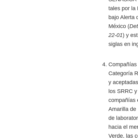
tales por la
bajo Alerta
México (
Det
22-01
) y e
siglas en in
Compañías C
Categoría R
y aceptadas
los SRRC y 
compañías e
Amarilla de
de laborato
hacia el me
Verde, las 