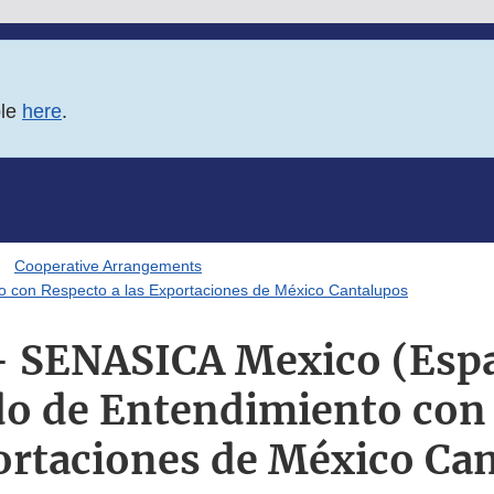
ble
here
.
Cooperative Arrangements
 con Respecto a las Exportaciones de México Cantalupos
- SENASICA Mexico (Espa
 de Entendimiento con 
ortaciones de México Ca