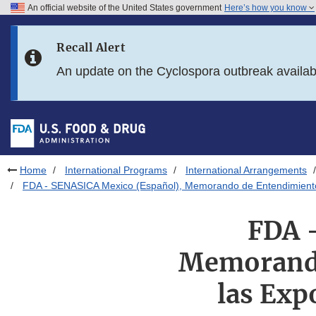
An official website of the United States government
Here’s how you know
Skip to main content
Recall Alert
Skip to FDA Search
An update on the Cyclospora outbreak availa
Skip to in this section menu
Skip to footer links
Home
International Programs
International Arrangements
FDA - SENASICA Mexico (Español), Memorando de Entendimiento
FDA 
Memorando
las Exp