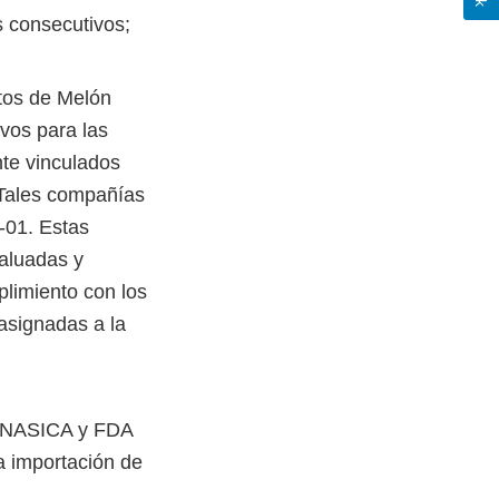
s consecutivos;
tos de Melón
vos para las
te vinculados
 Tales compañías
-01. Estas
aluadas y
limiento con los
asignadas a la
SENASICA y FDA
a importación de