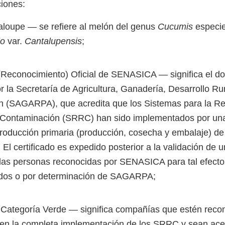
ciones:
loupe ― se refiere al melón del genus
Cucumis
especi
lo
var.
Cantalupensis
;
 (Reconocimiento) Oficial de SENASICA ― significa el 
r la Secretaría de Agricultura, Ganadería, Desarrollo Ru
n (SAGARPA), que acredita que los Sistemas para la R
 Contaminación (SRRC) han sido implementados por un
producción primaria (producción, cosecha y embalaje) d
El certificado es expedido posterior a la validación de 
 las personas reconocidas por SENASICA para tal efecto,
ados o por determinación de SAGARPA;
ategoría Verde ― significa compañías que estén recon
n la completa implementación de los SRRC y sean ac