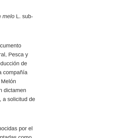
e
melo
L. sub-
documento
ral, Pesca y
educción de
a compañía
e Melón
un dictamen
 a solicitud de
ocidas por el
eptadas como