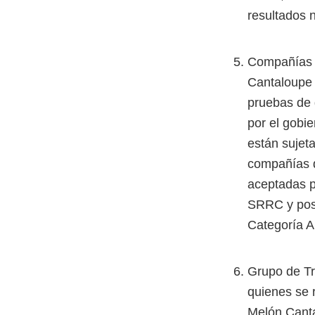
resultados 
Compañías 
Cantaloupe 
pruebas de 
por el gobi
están sujet
compañías d
aceptadas p
SRRC y post
Categoría Am
Grupo de Tr
quienes se 
Melón Cant