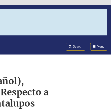
Search
Submi
FDA
Search
Menu
ñol),
Respecto a
ntalupos