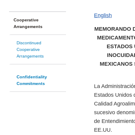
English
Cooperative
Arrangements
MEMORANDO DE
MEDICAMENTO
Discontinued
ESTADOS 
Cooperative
INOCUIDA
Arrangements
MEXICANOS 
Confidentiality
Commitments
La Administració
Estados Unidos d
Calidad Agroali
sucesivo denomin
de Entendimiento
EE.UU.