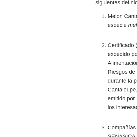
siguientes defini
Melón Canta
especie
me
Certificado
expedido po
Alimentació
Riesgos de
durante la 
Cantaloupe. 
emitido por
los interes
Compañías C
SENASICA e