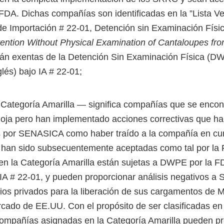
 FDA. Dichas compañías son identificadas en la ”Lista Ve
 de Importación # 22-01, Detención sin Examinación Fís
ention Without Physical Examination of Cantaloupes fro
stán exentas de la Detención Sin Examinación Física (D
glés) bajo IA # 22-01;
ategoría Amarilla ― significa compañías que se encon
oja pero han implementado acciones correctivas que ha
 por SENASICA como haber traído a la compañía en cu
han sido subsecuentemente aceptadas como tal por la
n la Categoría Amarilla están sujetas a DWPE por la FD
 IA # 22-01, y pueden proporcionar análisis negativos a 
rios privados para la liberación de sus cargamentos de
rcado de EE.UU. Con el propósito de ser clasificadas en
compañías asignadas en la Categoría Amarilla pueden p