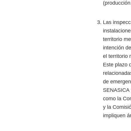
(producción
Las inspecc
instalacion
territorio 
intención d
el territori
Este plazo 
relacionada
de emergenc
SENASICA fa
como la Com
y la Comisi
impliquen ár