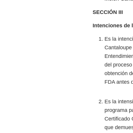
SECCIÓN III
Intenciones de 
Es la inten
Cantaloupe
Entendimien
del proceso
obtención d
FDA antes d
Es la inten
programa pa
Certificado
que demuest