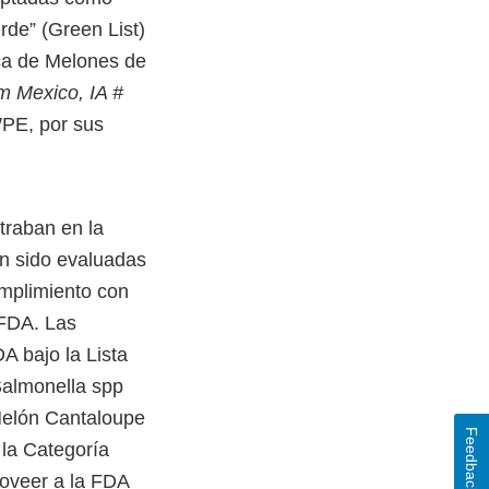
rde” (Green List)
ica de Melones de
m Mexico, IA #
WPE, por sus
traban en la
n sido evaluadas
mplimiento con
 FDA. Las
A bajo la Lista
Salmonella spp
 Melón Cantaloupe
Feedback
 la Categoría
roveer a la FDA