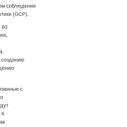
тем соблюдения
тики (GCP).
 60
ях,
а,
о созданию
едению
язанные с
ко
удут
 К
ак