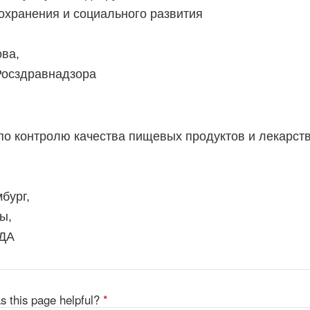
охранения и социального развития
ова,
 Росздравнадзора
по контролю качества пищевых продуктов и лекарст
бург,
ы,
ФДА
s this page helpful?
*