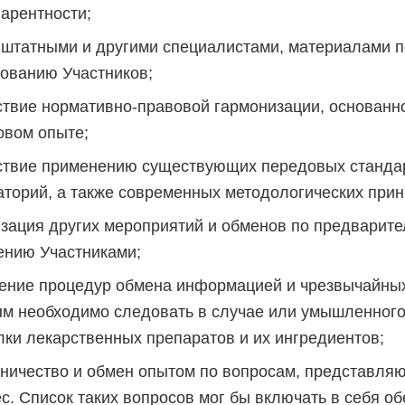
парентности;
 штатными и другими специалистами, материалами 
сованию Участников;
ствие нормативно-правовой гармонизации, основанн
овом опыте;
ствие применению существующих передовых стандар
аторий, а также современных методологических при
изация других мероприятий и обменов по предварит
ению Участниками;
ение процедур обмена информацией и чрезвычайны
ым необходимо следовать в случае или умышленного
лки лекарственных препаратов и их ингредиентов;
дничество и обмен опытом по вопросам, представл
с. Список таких вопросов мог бы включать в себя о