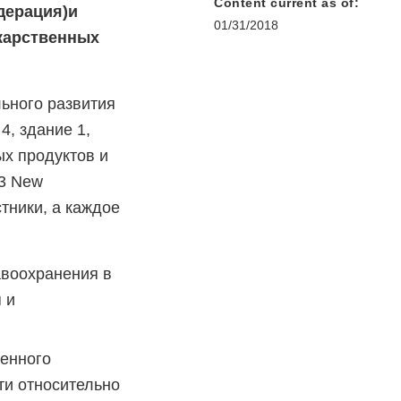
Content current as of:
дерация)и
01/31/2018
карственных
ьного развития
4, здание 1,
ых продуктов и
03 New
стники, а каждое
авоохранения в
 и
енного
ти относительно