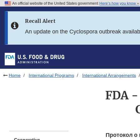
An official website of the United States government
Here’s how you know
Skip to main content
Recall Alert
Skip to FDA Search
An update on the Cyclospora outbreak availa
Skip to in this section menu
Skip to footer links
Home
International Programs
International Arrangements
FDA -
Протокол о
Cooperative