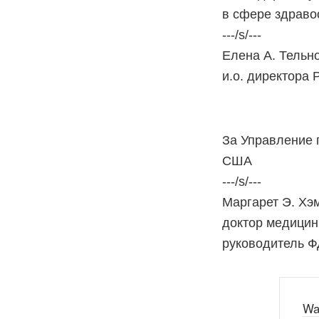
в сфере здраво
---/s/---
Елена А. Тельн
и.о. директора
За Управление 
США
---/s/---
Маргарет Э. Хэм
доктор медицин
руководитель 
Wa