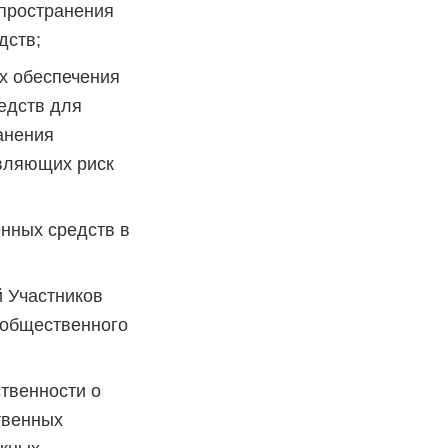
спространения
дств;
х обеспечения
едств для
анения
вляющих риск
нных средств в
 Участников
 общественного
твенности о
твенных