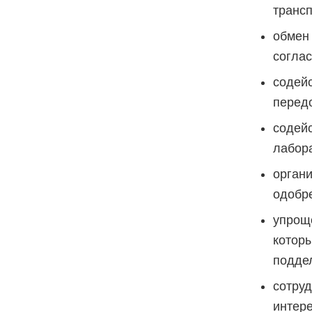
транс
обмен
согла
содей
перед
содей
лабор
орган
одобр
упрощ
котор
подде
сотру
интере