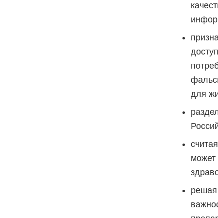
качест
информ
призна
доступ
потреб
фальс
для жи
разде
Росси
счита
может
здрав
решая
важнос