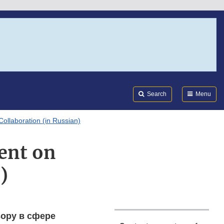
Search
Submi
FDA
Search
Menu
Collaboration (in Russian)
ent on
)
ору в сфере