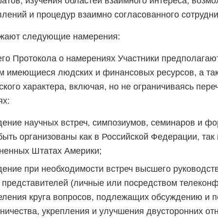
атов; изучения областей взаимного интереса, возм
лений и процедур взаимно согласованного сотрудни
ажают следующие намерения:
его Протокола о намерениях Участники предполагаю
ом имеющиеся людских и финансовых ресурсов, а та
кого характера, включая, но не ограничиваясь пер
ях:
ение научных встреч, симпозиумов, семинаров и фо
быть организованы как в Российской Федерации, так 
ненных Штатах Америки;
дение при необходимости встреч высшего руководст
х представителей (личные или посредством телекон
еления круга вопросов, подлежащих обсуждению и п
ничества, укрепления и улучшения двусторонних от