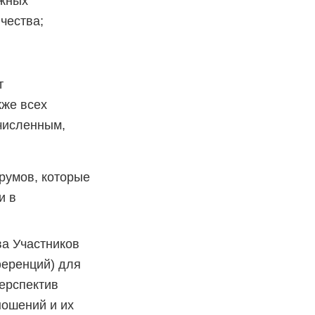
ожных
чества;
т
кже всех
ечисленным,
румов, которые
и в
ва Участников
ференций) для
ерспектив
ношений и их