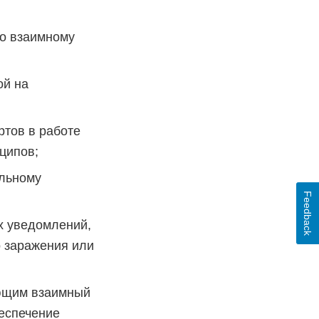
по взаимному
ой на
тов в работе
нципов;
ельному
Feedback
х уведомлений,
 заражения или
яющим взаимный
беспечение