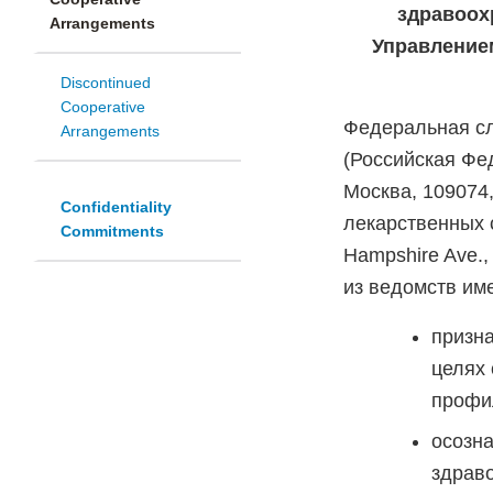
здравоох
Arrangements
Управление
Discontinued
Cooperative
Федеральная сл
Arrangements
(Российская Фед
Москва, 109074
Confidentiality
лекарственных 
Commitments
Hampshire Ave.,
из ведомств им
призн
целях 
профи
осозн
здрав