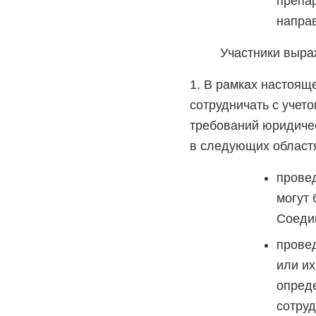
препар
направ
Участники выр
1. В рамках настоящ
сотрудничать с учет
требований юридичес
в следующих област
провед
могут 
Соеди
прове
или и
опред
сотруд