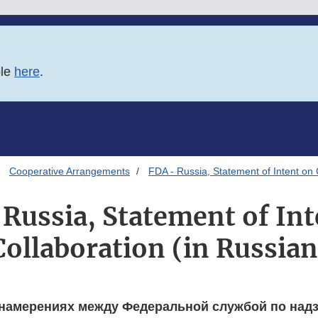
ble
here
.
Cooperative Arrangements
FDA - Russia, Statement of Intent on 
 Russia, Statement of Int
Collaboration (in Russian
 намерениях между Федеральной службой по надз