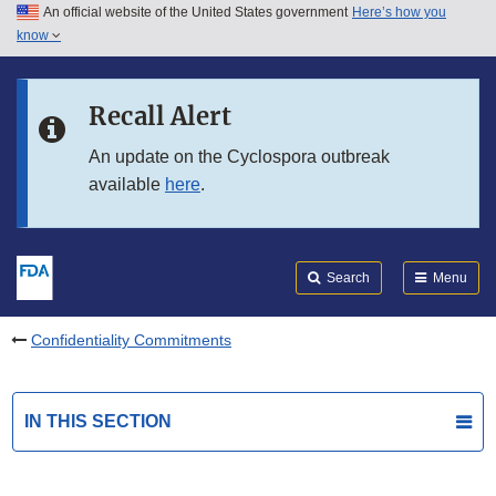
An official website of the United States government
Here’s how you
Skip to main content
know
Search
Submit
FDA
Skip to FDA Search
Recall Alert
Skip to in this section menu
An update on the Cyclospora outbreak
available
here
.
Skip to footer links
Search
Menu
Confidentiality Commitments
IN THIS SECTION