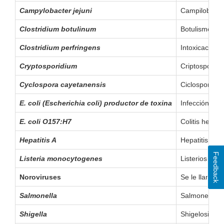
Campylobacter jejuni
Campilobacter
Clostridium botulinum
Botulismo
Clostridium perfringens
Intoxicación 
Cryptosporidium
Criptosporidia
Cyclospora cayetanensis
Ciclosporiasis
E. coli (Escherichia coli) productor de toxina
Infección por
E. coli O157:H7
Colitis hemor
Hepatitis A
Hepatitis
Feedback
Listeria monocytogenes
Listeriosis
Noroviruses
Se le llama d
Salmonella
Salmonelosis
Shigella
Shigelosis o d