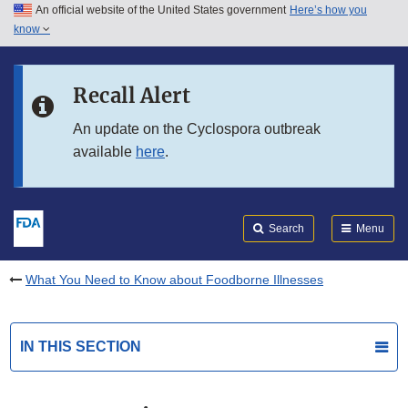
An official website of the United States government
Here’s how you
Skip to main content
know
Search
Submit
FDA
Skip to FDA Search
Recall Alert
Skip to in this section menu
An update on the Cyclospora outbreak
available
here
.
Skip to footer links
Search
Menu
What You Need to Know about Foodborne Illnesses
IN THIS SECTION