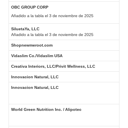
S
OBC GROUP CORP
Añadido a la tabla el 3 de noviembre de 2025
SiluetaYa, LLC
Si
Añadido a la tabla el 3 de noviembre de 2025
Shopnewmeroot.com
N
Vidaslim Co./Vidaslim USA
Vi
Creativa Interiors, LLC/Privit Wellness, LLC
Pr
Innovacion Natural, LLC
Sd
Innovacion Natural, LLC
Br
World Green Nutrition Inc. / Alipotec
Gr
El