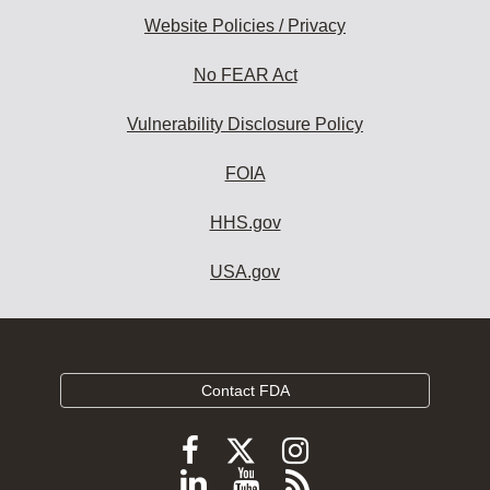
Website Policies / Privacy
No FEAR Act
Vulnerability Disclosure Policy
FOIA
HHS.gov
USA.gov
Contact FDA
Follow
Follow
Follow
FDA
FDA
FDA
Follow
View
Subscribe
on