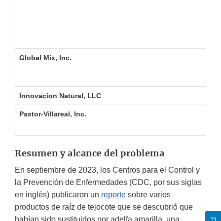
Nu
Nu
AL
Global Mix, Inc.
Ni
Sc
Innovacion Natural, LLC
AL
Pastor-Villareal, Inc.
Te
Resumen y alcance del problema
En septiembre de 2023, los Centros para el Control y
la Prevención de Enfermedades (CDC, por sus siglas
en inglés) publicaron un
reporte
sobre varios
productos de raíz de tejocote que se descubrió que
habían sido sustituidos por adelfa amarilla, una