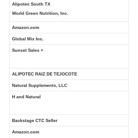
AL
Alipotec South TX
World Green Nutrition, Inc.
Amazon.com
nw
Global Mix Inc.
EV
Sunset Sales +
EL
EL
ALIPOTEC RAIZ DE TEJOCOTE
AL
Natural Supplements, LLC
Sc
H and Natural
H 
H 
Backstage CTC Seller
AL
Amazon.com
AL