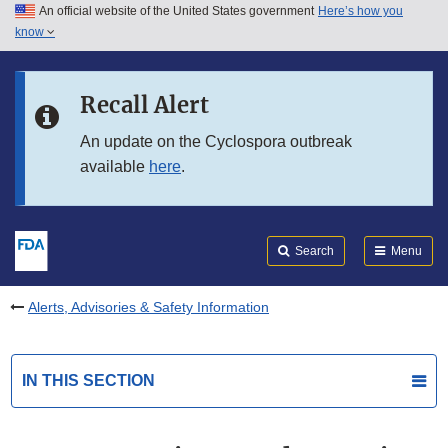
An official website of the United States government
Here’s how you
Skip to main content
know
Search
Submit
FDA
Skip to FDA Search
Recall Alert
Skip to in this section menu
An update on the Cyclospora outbreak
available
here
.
Skip to footer links
Search
Menu
Alerts, Advisories & Safety Information
IN THIS SECTION