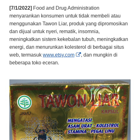
[7/1/2022]
Food and Drug Administration
menyarankan konsumen untuk tidak membeli atau
menggunakan Tawon Liar, produk yang dipromosikan
dan dijual untuk nyeri, rematik, insomnia,
meningkatkan sistem kekebalan tubuh, meningkatkan
energi, dan menurunkan kolesterol di berbagai situs
External
web, termasuk
www.etsy.com
, dan mungkin di
Link
beberapa toko eceran.
Disclaimer