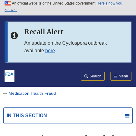
An official website of the United States government
Here’s how you
Skip to main content
know
Search
Submit
FDA
Skip to FDA Search
Recall Alert
Skip to in this section menu
An update on the Cyclospora outbreak
available
here
.
Skip to footer links
Search
Menu
Medication Health Fraud
IN THIS SECTION