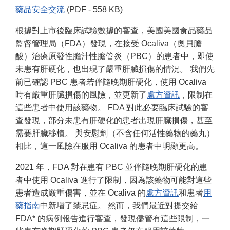
藥品安全交流
(PDF - 558 KB)
根據對上市後臨床試驗數據的審查，美國美國食品藥品
監督管理局（FDA）發現，在接受 Ocaliva（奧貝膽
酸）治療原發性膽汁性膽管炎（PBC）的患者中，即使
未患有肝硬化，也出現了嚴重肝臟損傷的情況。 我們先
前已確認 PBC 患者若伴隨晚期肝硬化，使用 Ocaliva
時有嚴重肝臟損傷的風險，並更新了
處方資訊
，限制在
這些患者中使用該藥物。 FDA 對此必要臨床試驗的審
查發現，部分未患有肝硬化的患者出現肝臟損傷，甚至
需要肝臟移植。 與安慰劑（不含任何活性藥物的藥丸）
相比，這一風險在服用 Ocaliva 的患者中明顯更高。
2021 年，FDA 對在患有 PBC 並伴隨晚期肝硬化的患
者中使用 Ocaliva 進行了限制，因為該藥物可能對這些
患者造成嚴重傷害，並在 Ocaliva 的
處方資訊
和患者
用
藥指南
中新增了禁忌症。 然而，我們最近對提交給
FDA* 的病例報告進行審查，發現儘管有這些限制，一