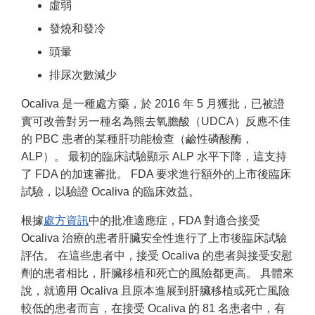
虛弱
發燒和發冷
頭暈
排尿次數減少
Ocaliva 是一種處方藥，於 2016 年 5 月獲批，已被證
實可改善對另一種名為熊去氧膽酸（UDCA）反應不佳
的 PBC 患者的某種肝功能檢查（鹼性磷酸酶，
ALP）。 最初的臨床試驗顯示 ALP 水平下降，這支持
了 FDA 的加速審批。 FDA 要求進行額外的上市後臨床
試驗，以驗證 Ocaliva 的臨床效益。
根據
處方資訊
中的批准適應症，FDA 對適合接受
Ocaliva 治療的患者肝臟安全性進行了上市後臨床試驗
評估。 在這些患者中，接受 Ocaliva 的患者與接受安慰
劑的患者相比，肝臟移植和死亡的風險都更高。 具體來
說，就適用 Ocaliva 且原本進展到肝臟移植或死亡風險
較低的患者而言，在接受 Ocaliva 的 81 名患者中，有