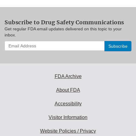
Subscribe to Drug Safety Communications
Get regular FDA email updates delivered on this topic to your
inbox.
Enter
your
email
address
to
subscribe:
FDA Archive
About FDA
Accessibility
Visitor Information
Website Policies / Privacy