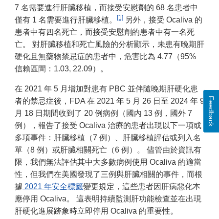
7 名需要進行肝臟移植，而接受安慰劑的 68 名患者中
[1]
僅有 1 名需要進行肝臟移植。
另外，接受 Ocaliva 的
患者中有四名死亡，而接受安慰劑的患者中有一名死
亡。 對肝臟移植和死亡風險的分析顯示，未患有晚期肝
硬化且無藥物禁忌症的患者中，危害比為 4.77（95%
信賴區間：1.03, 22.09）。
在 2021 年 5 月增加對患有 PBC 並伴隨晚期肝硬化患
Feedback
者的禁忌症後，FDA 在 2021 年 5 月 26 日至 2024 年 9
月 18 日期間收到了 20 例病例（國內 13 例，國外 7
例），報告了接受 Ocaliva 治療的患者出現以下一項或
多項事件：肝臟移植（7 例）、肝臟移植評估或列入名
單（8 例）或肝臟相關死亡（6 例）。 儘管由於資訊有
限，我們無法評估其中大多數病例使用 Ocaliva 的適當
性，但我們在美國發現了三例與肝臟相關的事件，而根
據
2021 年安全標籤
變更規定，這些患者因肝病惡化本
應停用 Ocaliva。 這表明持續監測肝功能檢查並在出現
肝硬化進展跡象時立即停用 Ocaliva 的重要性。