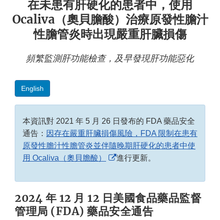
在未患有肝硬化的患者中，使用
Ocaliva（奧貝膽酸）治療原發性膽汁
性膽管炎時出現嚴重肝臟損傷
頻繁監測肝功能檢查，及早發現肝功能惡化
English
本資訊對 2021 年 5 月 26 日發布的 FDA 藥品安全
通告：
因存在嚴重肝臟損傷風險，FDA 限制在患有
原發性膽汁性膽管炎並伴隨晚期肝硬化的患者中使
External
用 Ocaliva（奧貝膽酸）
進行更新。
Link
Disclaimer
2024 年 12 月 12 日美國食品藥品監督
管理局 (FDA) 藥品安全通告