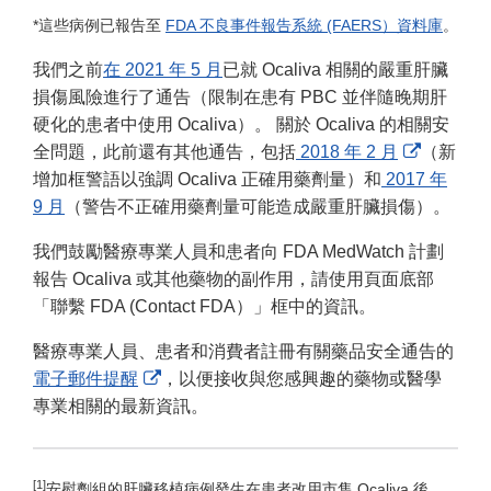
*這些病例已報告至
FDA 不良事件報告系統 (FAERS）資料庫
。
我們之前
在 2021 年 5 月
已就 Ocaliva 相關的嚴重肝臟
損傷風險進行了通告（限制在患有 PBC 並伴隨晚期肝
硬化的患者中使用 Ocaliva）。 關於 Ocaliva 的相關安
External
全問題，此前還有其他通告，包括
2018 年 2 月
（新
Link
增加框警語以強調 Ocaliva 正確用藥劑量）和
2017 年
Disclaim
9 月
（警告不正確用藥劑量可能造成嚴重肝臟損傷）。
我們鼓勵醫療專業人員和患者向 FDA MedWatch 計劃
報告 Ocaliva 或其他藥物的副作用，請使用頁面底部
「聯繫 FDA (Contact FDA）」框中的資訊。
醫療專業人員、患者和消費者註冊有關藥品安全通告的
External
電子郵件提醒
，以便接收與您感興趣的藥物或醫學
Link
專業相關的最新資訊。
Disclaimer
[1]
安慰劑組的肝臟移植病例發生在患者改用市售 Ocaliva 後，