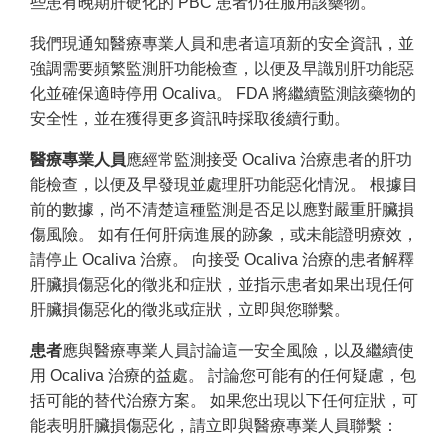
些患有晚期肝硬化的 PBC 患者仍在服用該藥物。
我們現通知醫療專業人員和患者這項新的安全資訊，並
強調需要頻繁監測肝功能檢查，以便及早識別肝功能惡
化並確保適時停用 Ocaliva。 FDA 將繼續監測該藥物的
安全性，並在獲得更多資訊時採取後續行動。
醫療專業人員
應經常監測接受 Ocaliva 治療患者的肝功
能檢查，以便及早發現並處理肝功能惡化情況。 根據目
前的數據，尚不清楚這種監測是否足以應對嚴重肝臟損
傷風險。 如有任何肝病進展的跡象，或未能證明療效，
請停止 Ocaliva 治療。 向接受 Ocaliva 治療的患者解釋
肝臟損傷惡化的徵兆和症狀，並指示患者如果出現任何
肝臟損傷惡化的徵兆或症狀，立即與您聯繫。
患者
應與醫療專業人員討論這一安全風險，以及繼續使
用 Ocaliva 治療的益處。 討論您可能有的任何疑慮，包
括可能的替代治療方案。 如果您出現以下任何症狀，可
能表明肝臟損傷惡化，請立即與醫療專業人員聯繫：