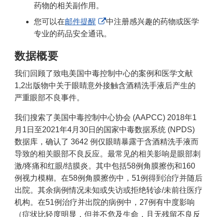
药物的相关副作用。
External
您可以在
邮件提醒
中注册感兴趣的药物或医学
Link
专业的药品安全通讯。
Disclaimer
数据概要
我们回顾了致电美国中毒控制中心的案例和医学文献
1,2出版物中关于眼睛意外接触含酒精洗手液后产生的
严重眼部不良事件。
我们搜索了美国中毒控制中心协会 (AAPCC) 2018年1
月1日至2021年4月30日的国家中毒数据系统 (NPDS)
数据库，确认了 3642 例仅眼睛暴露于含酒精洗手液而
导致的相关眼部不良反应。最常见的相关影响是眼部刺
激/疼痛和红眼/结膜炎。其中包括58例角膜擦伤和160
例视力模糊。在58例角膜擦伤中，51例得到治疗并随后
出院。其余病例情况未知或失访或拒绝转诊/未前往医疗
机构。在51例治疗并出院的病例中，27例有中度影响
（症状比轻度明显，但并不危及生命，且无残留不良反