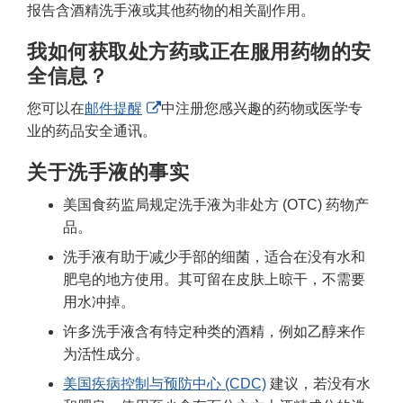
报告含酒精洗手液或其他药物的相关副作用。
我如何获取处方药或正在服用药物的安
全信息？
External
您可以在
邮件提醒
中注册您感兴趣的药物或医学专
Link
业的药品安全通讯。
Disclaimer
关于洗手液的事实
美国食药监局规定洗手液为非处方 (OTC) 药物产
品。
洗手液有助于减少手部的细菌，适合在没有水和
肥皂的地方使用。其可留在皮肤上晾干，不需要
用水冲掉。
许多洗手液含有特定种类的酒精，例如乙醇来作
为活性成分。
美国疾病控制与预防中心 (CDC)
建议，若没有水