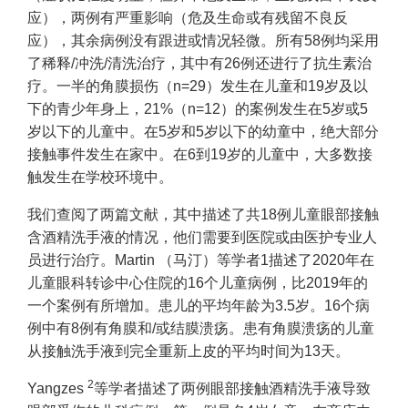
应），两例有严重影响（危及生命或有残留不良反
应），其余病例没有跟进或情况轻微。所有58例均采用
了稀释/冲洗/清洗治疗，其中有26例还进行了抗生素治
疗。一半的角膜损伤（n=29）发生在儿童和19岁及以
下的青少年身上，21%（n=12）的案例发生在5岁或5
岁以下的儿童中。在5岁和5岁以下的幼童中，绝大部分
接触事件发生在家中。在6到19岁的儿童中，大多数接
触发生在学校环境中。
我们查阅了两篇文献，其中描述了共18例儿童眼部接触
含酒精洗手液的情况，他们需要到医院或由医护专业人
员进行治疗。Martin （马汀）等学者1描述了2020年在
儿童眼科转诊中心住院的16个儿童病例，比2019年的
一个案例有所增加。患儿的平均年龄为3.5岁。16个病
例中有8例有角膜和/或结膜溃疡。患有角膜溃疡的儿童
从接触洗手液到完全重新上皮的平均时间为13天。
2
Yangzes
等学者描述了两例眼部接触酒精洗手液导致