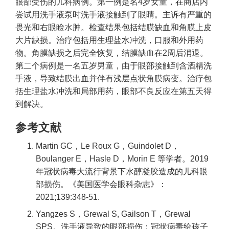
眼部受伤的儿科病例。第一例是名4岁女童，在商店内
尝试用洗手液泵时洗手液接触到了眼睛。主诉有严重的
畏光和右眼睑水肿。检查结果包括结膜缺血和角膜上皮
大片缺损。治疗包括用生理盐水冲洗，口服和外用药
物。角膜缺损之后完全恢复，结膜缺血在2周后消退。
第二个病例是一名五岁男童，由于眼部接触到含酒精洗
手液，导致结膜出血并伴有浅层点状角膜病变。治疗包
括生理盐水冲洗和局部用药，眼部不良反应在第五天得
到解决。
参考文献
Martin GC，Le Roux G，Guindolet D，
Boulanger E，Hasle D，Morin E 等学者。2019
年冠状病毒大流行背景下水醇凝胶造成的儿科眼
部损伤。《美国医学会眼科杂志》：
2021;139:348-51.
Yangzes S，Grewal S, Gailson T，Grewal
SPS。洗手液导致的眼部损伤：冠状病毒给孩子