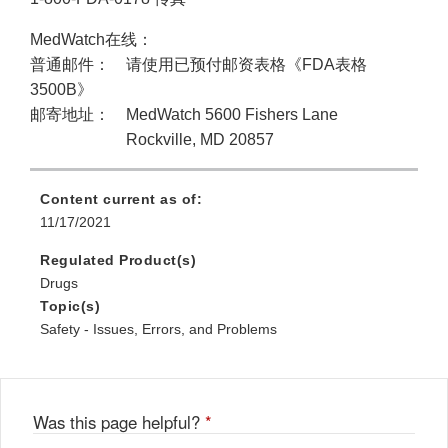
MedWatch在线：
普通邮件： 请使用已预付邮资表格《FDA表格
3500B》
邮寄地址： MedWatch 5600 Fishers Lane
Rockville, MD 20857
Content current as of:
11/17/2021
Regulated Product(s)
Drugs
Topic(s)
Safety - Issues, Errors, and Problems
Was this page helpful?
*