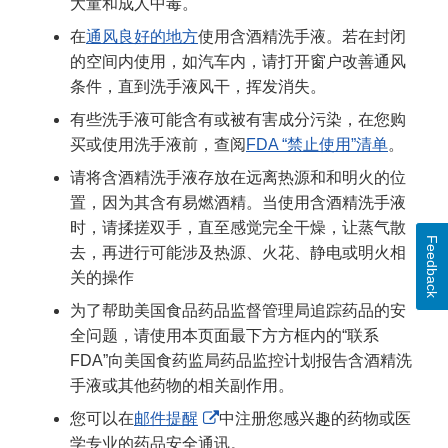
大童和成人中毒。
在
通风良好的地方
使用含酒精洗手液。若在封闭
的空间内使用，如汽车内，请打开窗户改善通风
条件，直到洗手液风干，挥发消失。
有些洗手液可能含有或被有害成分污染，在您购
买或使用洗手液前，查阅
FDA “禁止使用”清单
。
请将含酒精洗手液存放在远离热源和和明火的位
置，因为其含有易燃酒精。当使用含酒精洗手液
时，请揉搓双手，直至感觉完全干燥，让蒸气散
Feedback
去，再进行可能涉及热源、火花、静电或明火相
关的操作
为了帮助美国食品药品监督管理局追踪药品的安
全问题，请使用本页面最下方方框内的“联系
FDA”向美国食药监局药品监控计划报告含酒精洗
手液或其他药物的相关副作用。
External
您可以在
邮件提醒
中注册您感兴趣的药物或医
Link
学专业的药品安全通讯。