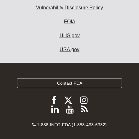
Vulnerability Disclosure Policy
FOIA
HHS.gov
USA.gov
Contact FDA
Follow
Follow
Follow
FDA
FDA
FDA
Follow
View
Subscribe
on
on
on
FDA
FDA
to
X
Facebook
Instagram
Contact
on
videos
FDA
1-888-INFO-FDA (1-888-463-6332)
Number
LinkedIn
on
RSS