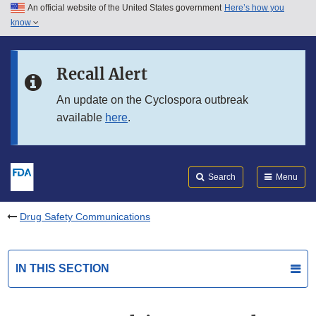
An official website of the United States government
Here’s how you
Skip to main content
know
Search
Submit
FDA
Skip to FDA Search
Recall Alert
Skip to in this section menu
An update on the Cyclospora outbreak
available
here
.
Skip to footer links
Search
Menu
Drug Safety Communications
IN THIS SECTION