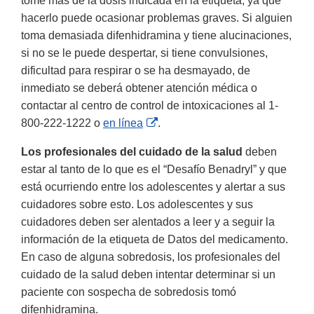
tome más de la dosis indicada en la etiqueta, ya que
hacerlo puede ocasionar problemas graves. Si alguien
toma demasiada difenhidramina y tiene alucinaciones,
si no se le puede despertar, si tiene convulsiones,
dificultad para respirar o se ha desmayado, de
inmediato se deberá obtener atención médica o
contactar al centro de control de intoxicaciones al 1-
External
800-222-1222 o
en línea
.
Link
Los profesionales del cuidado de la salud
deben
Disclaimer
estar al tanto de lo que es el “Desafío Benadryl” y que
está ocurriendo entre los adolescentes y alertar a sus
cuidadores sobre esto. Los adolescentes y sus
cuidadores deben ser alentados a leer y a seguir la
información de la etiqueta de Datos del medicamento.
En caso de alguna sobredosis, los profesionales del
cuidado de la salud deben intentar determinar si un
paciente con sospecha de sobredosis tomó
difenhidramina.