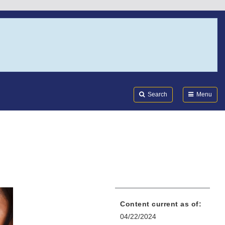
Search
Submi
FDA
Search
Menu
Content current as of:
04/22/2024