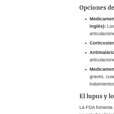
Opciones de
Medicament
inglés):
Los
articulacio
Corticoste
Antimalári
articulacion
Medicament
graves, cua
tratamiento
El lupus y l
La FDA fomenta la