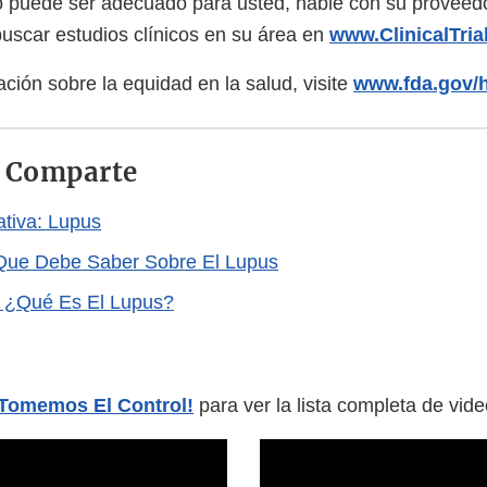
co puede ser adecuado para usted, hable con su proveedo
scar estudios clínicos en su área en
www.ClinicalTria
ción sobre la equidad en la salud, visite
www.fda.gov/h
y Comparte
ativa: Lupus
 Que Debe Saber Sobre El Lupus
: ¿Qué Es El Lupus?
¡Tomemos El Control!
para ver la lista completa de vide