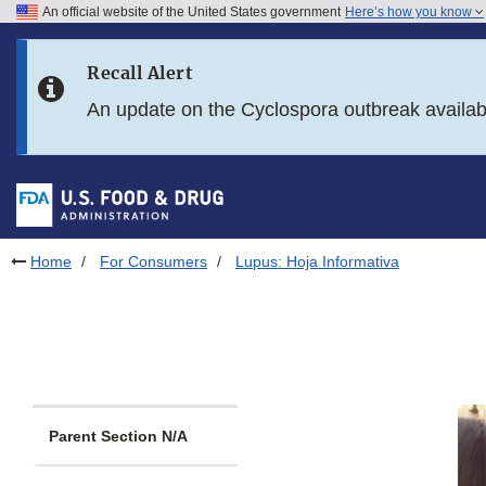
An official website of the United States government
Here’s how you know
Skip to main content
Recall Alert
Skip to FDA Search
An update on the Cyclospora outbreak availa
Skip to in this section menu
Skip to footer links
Home
For Consumers
Lupus: Hoja Informativa
Parent Section N/A