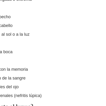
 pecho
cabello
al sol o a la luz
la boca
con la memoria
 de la sangre
es del ojo
nales (nefritis lúpica)