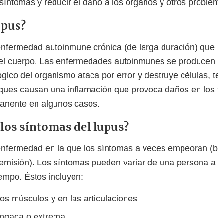
s síntomas y reducir el daño a los órganos y otros proble
upus?
enfermedad autoinmune crónica (de larga duración) que
el cuerpo. Las enfermedades autoinmunes se producen 
gico del organismo ataca por error y destruye células, t
ques causan una inflamación que provoca daños en los t
anente en algunos casos.
 los síntomas del lupus?
enfermedad en la que los síntomas a veces empeoran (br
emisión). Los síntomas pueden variar de una persona a
iempo. Éstos incluyen:
los músculos y en las articulaciones
ongada o extrema