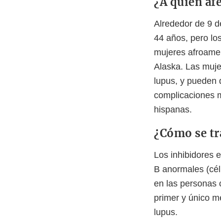
¿A quién afe
Alrededor de 9 d
44 años, pero lo
mujeres afroamer
Alaska. Las muje
lupus, y pueden 
complicaciones m
hispanas.
¿Cómo se tra
Los inhibidores 
B anormales (cél
en las personas c
primer y único m
lupus.