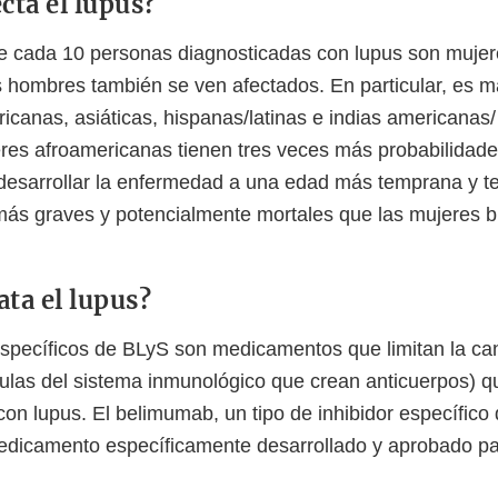
cta el lupus?
e cada 10 personas diagnosticadas con lupus son mujer
s hombres también se ven afectados. En particular, es m
icanas, asiáticas, hispanas/latinas e indias americanas/
res afroamericanas tienen tres veces más probabilidad
desarrollar la enfermedad a una edad más temprana y t
ás graves y potencialmente mortales que las mujeres b
ta el lupus?
específicos de BLyS son medicamentos que limitan la can
ulas del sistema inmunológico que crean anticuerpos) 
on lupus. El belimumab, un tipo de inhibidor específico 
edicamento específicamente desarrollado y aprobado par