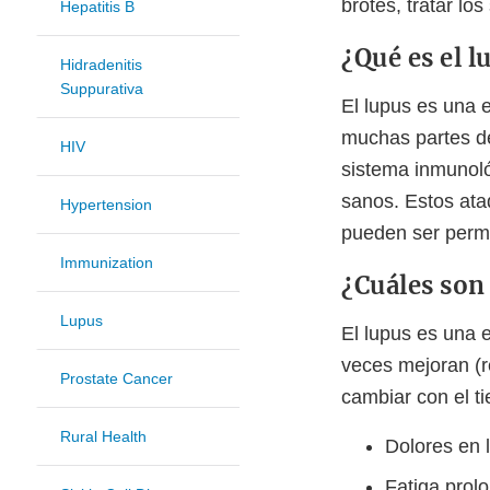
brotes, tratar lo
Hepatitis B
¿Qué es el l
Hidradenitis
Suppurativa
El lupus es una 
muchas partes d
HIV
sistema inmunoló
sanos. Estos ata
Hypertension
pueden ser perm
Immunization
¿Cuáles son
Lupus
El lupus es una 
veces mejoran (r
Prostate Cancer
cambiar con el t
Rural Health
Dolores en 
Fatiga prol