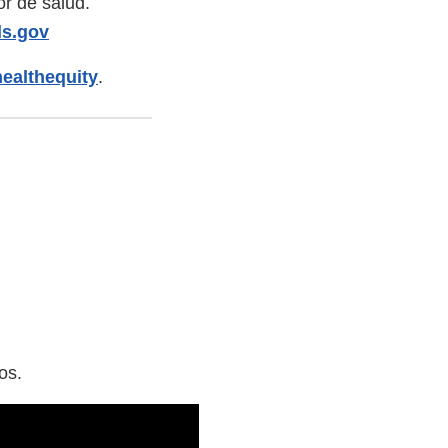
r de salud.
ls.gov
ealthequity
.
os.