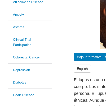
Alzheimer's Disease
Anxiety
Asthma
Clinical Trial
Participation
Hoja Informativa: 
Colorectal Cancer
English
Depression
El lupus es una 
Diabetes
cuerpo. Los sínt
persona. El lupu
Heart Disease
étnicas. Aunque 